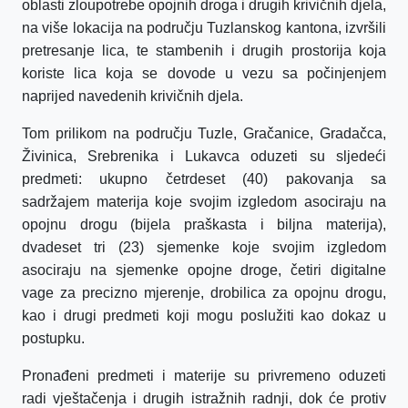
oblasti zloupotrebe opojnih droga i drugih krivičnih djela,
na više lokacija na području Tuzlanskog kantona, izvršili
pretresanje lica, te stambenih i drugih prostorija koja
koriste lica koja se dovode u vezu sa počinjenjem
naprijed navedenih krivičnih djela.
Tom prilikom na području Tuzle, Gračanice, Gradačca,
Živinica, Srebrenika i Lukavca oduzeti
su sljedeći
predmeti: ukupno četrdeset (40)
pakovanja sa
sadržajem materija koje svojim izgledom asociraju na
opojnu drogu (bijela praškasta i biljna materija),
dvadeset tri (23) sjemenke koje svojim izgledom
asociraju na sjemenke opojne droge, četiri
digitalne
vage za precizno mjerenje, drobilica za opojnu drogu,
kao i drugi predmeti koji mogu poslužiti kao dokaz u
postupku.
Pronađeni predmeti i materije su privremeno oduzeti
radi vještačenja i drugih istražnih radnji, dok će p
rotiv