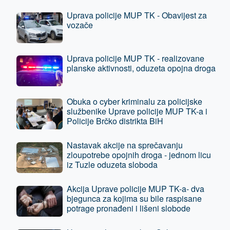
Uprava policije MUP TK - Obavijest za
vozače
Uprava policije MUP TK - realizovane
planske aktivnosti, oduzeta opojna droga
Obuka o cyber kriminalu za policijske
službenike Uprave policije MUP TK-a i
Policije Brčko distrikta BiH
Nastavak akcije na sprečavanju
zloupotrebe opojnih droga - jednom licu
iz Tuzle oduzeta sloboda
Akcija Uprave policije MUP TK-a- dva
bjegunca za kojima su bile raspisane
potrage pronađeni i lišeni slobode