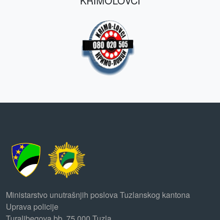
KRIMOLOVCI
Ministarstvo unutrašnjih poslova Tuzlanskog kantona
Uprava policije
Turalibegova bb, 75 000 Tuzla