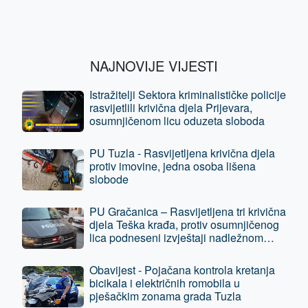
NAJNOVIJE VIJESTI
Istražitelji Sektora kriminalističke policije
rasvijetlili krivična djela Prijevara,
osumnjičenom licu oduzeta sloboda
PU Tuzla - Rasvijetljena krivična djela
protiv imovine, jedna osoba lišena
slobode
PU Gračanica – Rasvijetljena tri krivična
djela Teška krađa, protiv osumnjičenog
lica podneseni izvještaji nadležnom
tužilaštvu
Obavijest - Pojačana kontrola kretanja
bicikala i električnih romobila u
pješačkim zonama grada Tuzla