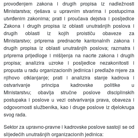
provođenjem zakona i drugih propisa iz nadležnosti
Ministarstva;
rješava u upravnim stvarima i postupcima
utvrđenim zakonima;
prati i proučava dejstva i posljedice
Zakona i drugih propisa iz oblasti unutrašnjih poslova i
drugih oblasti iz kojih proističu obaveze za
Ministarstvo;
priprema prednacrte kantonalnih zakona i
drugih propisa iz oblasti unutrašnjih poslova;
razmatra i
priprema prijedloge i mišljenja na nacrte zakona i drugih
propisa;
analizira uzroke i posljedice nezakonitosti i
propusta u radu organizacionih jedinica i predlaže mjere za
njihovo otklanjanje;
prati i analizira stanje kadrova i
ostvarivanje principa kadrovske politike u
Ministarstvu;
obavlja stručne poslove disciplinskih
postupaka i poslove u vezi ostvarivanja prava, obaveza i
odgovornosti službenika, kao i druge poslove iz djelokruga
svog rada.
Sektor za upravno-pravne i kadrovske poslove sastoji se od
slijedećih unutrašnjih organizacionih jedinica: