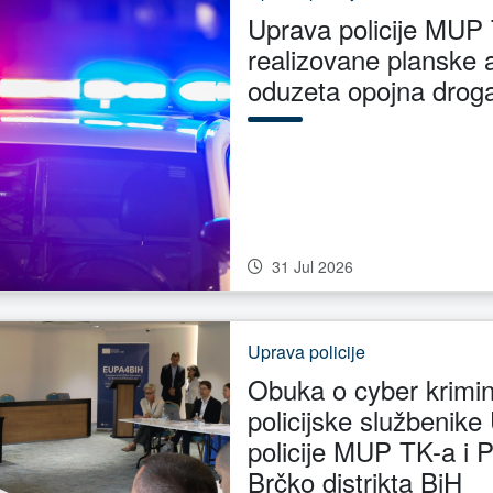
Uprava policije MUP 
realizovane planske a
oduzeta opojna drog
31 Jul 2026
Uprava policije
Obuka o cyber krimin
policijske službenike
policije MUP TK-a i Po
Brčko distrikta BiH