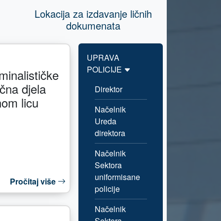
Lokacija za izdavanje ličnih
dokumenata
UPRAVA
POLICIJE
iminalističke
vična djela
Direktor
nom licu
Načelnik
Ureda
direktora
Načelnik
Sektora
uniformisane
Pročitaj više
policije
Načelnik
Sektora