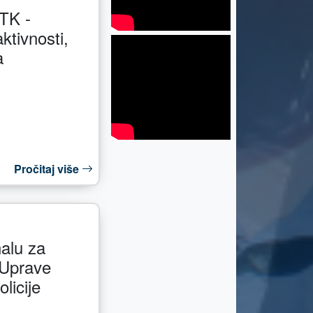
TK -
ktivnosti,
a
Pročitaj više
alu za
 Uprave
licije