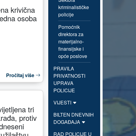
kriminalističke
ena krivična
policije
 jedna osoba
Pomoćnik
direktora za
materijalno-
finansijske i
opće poslove
PRAVILA
Pročitaj više
PRIVATNOSTI
UPRAVA
POLICIJE
VIJESTI
etljena tri
BILTEN DNEVNIH
rađa, protiv
DOGAĐAJA
odneseni
tužilaštvu
RAD POLICIJE U