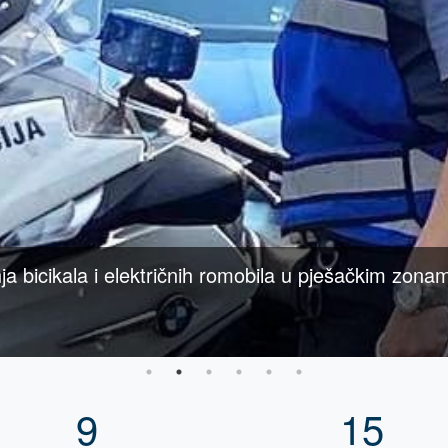
e planske aktivnosti, oduzeta opojna droga
9
15