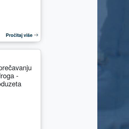
Pročitaj više
prečavanju
droga -
 oduzeta