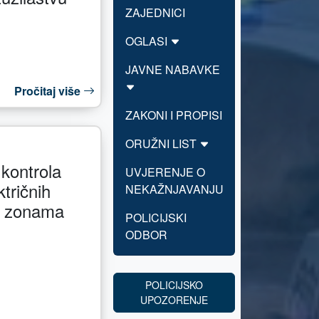
ZAJEDNICI
OGLASI
JAVNE NABAVKE
Pročitaj više
ZAKONI I PROPISI
ORUŽNI LIST
 kontrola
UVJERENJE O
ktričnih
NEKAŽNJAVANJU
m zonama
POLICIJSKI
ODBOR
POLICIJSKO
UPOZORENJE