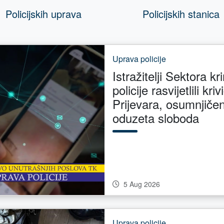
Policijskih uprava
Policijskih stanica
Uprava policije
Istražitelji Sektora kr
policije rasvijetlili kri
Prijevara, osumnjiče
oduzeta sloboda
5 Aug 2026
Uprava policije