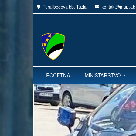
Turalibegova bb, Tuzla
kontakt@muptk.b
POČETNA
MINISTARSTVO