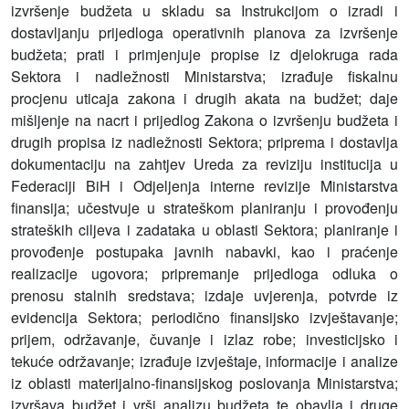
izvršenje budžeta u skladu sa Instrukcijom o izradi i
dostavljanju prijedloga operativnih planova za izvršenje
budžeta; prati i primjenjuje propise iz djelokruga rada
Sektora i nadležnosti Ministarstva; izrađuje fiskalnu
procjenu uticaja zakona i drugih akata na budžet; daje
mišljenje na nacrt i prijedlog Zakona o izvršenju budžeta i
drugih propisa iz nadležnosti Sektora; priprema i dostavlja
dokumentaciju na zahtjev Ureda za reviziju institucija u
Federaciji BiH i Odjeljenja interne revizije Ministarstva
finansija; učestvuje u strateškom planiranju i provođenju
strateških ciljeva i zadataka u oblasti Sektora; planiranje i
provođenje postupaka javnih nabavki, kao i praćenje
realizacije ugovora; pripremanje prijedloga odluka o
prenosu stalnih sredstava; izdaje uvjerenja, potvrde iz
evidencija Sektora; periodično finansijsko izvještavanje;
prijem, održavanje, čuvanje i izlaz robe; investicijsko i
tekuće održavanje; izrađuje izvještaje, informacije i analize
iz oblasti materijalno-finansijskog poslovanja Ministarstva;
izvršava budžet i vrši analizu budžeta te obavlja i druge