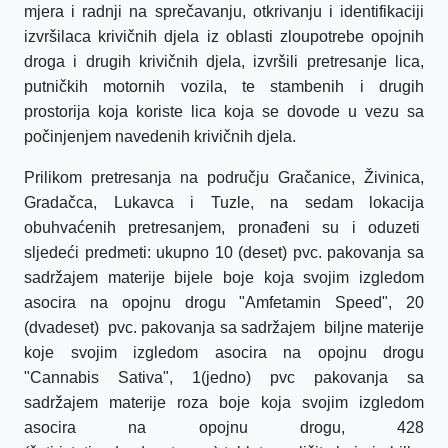
mjera i radnji na sprečavanju, otkrivanju i identifikaciji
izvršilaca krivičnih djela iz oblasti zloupotrebe opojnih
droga i drugih krivičnih djela, izvršili pretresanje lica,
putničkih motornih vozila, te stambenih i drugih
prostorija koja koriste lica koja se dovode u vezu sa
počinjenjem navedenih krivičnih djela.
Prilikom pretresanja na području Gračanice, Živinica,
Gradačca, Lukavca i Tuzle, na sedam lokacija
obuhvaćenih pretresanjem, pronađeni su i oduzeti
sljedeći predmeti: ukupno 10 (deset) pvc. pakovanja sa
sadržajem materije bijele boje koja svojim izgledom
asocira na opojnu drogu "Amfetamin Speed", 20
(dvadeset)
pvc. pakovanja sa sadržajem
biljne materije
koje svojim izgledom asocira na opojnu drogu
"Cannabis Sativa", 1(jedno) pvc pakovanja sa
sadržajem materije roza boje koja svojim izgledom
asocira na opojnu drogu, 428