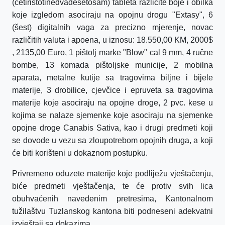
(četiristotinedvadesetosam) tableta različite boje i obilka
koje izgledom asociraju na opojnu drogu "Extasy", 6
(šest) digitalnih vaga za precizno mjerenje, novac
različitih valuta i apoena, u iznosu: 18.550,00 KM, 2000$
, 2135,00 Euro, 1 pištolj marke "Blow" cal 9 mm, 4 ručne
bombe, 13 komada pištoljske municije, 2 mobilna
aparata, metalne kutije sa tragovima biljne i bijele
materije, 3 drobilice, cjevčice i epruveta sa tragovima
materije koje asociraju na opojne droge, 2 pvc. kese u
kojima se nalaze sjemenke koje asociraju na sjemenke
opojne droge Canabis Sativa, kao i drugi predmeti koji
se dovode u vezu sa zloupotrebom opojnih druga, a koji
će biti korišteni u dokaznom postupku.
Privremeno oduzete materije koje podliježu vještačenju,
biće predmeti vještačenja, te će protiv svih lica
obuhvaćenih navedenim pretresima, Kantonalnom
tužilaštvu Tuzlanskog kantona biti podneseni adekvatni
izvještaji sa dokazima.