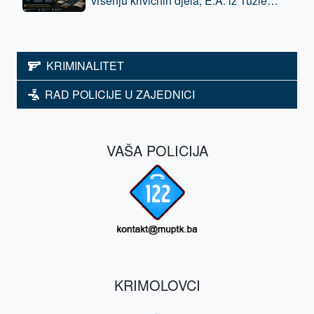
vršenju krivičnih djela, E.A. iz Tuzle
oduzeta sloboda - predat je tužilaštvu
KRIMINALITET
RAD POLICIJE U ZAJEDNICI
VAŠA POLICIJA
KRIMOLOVCI