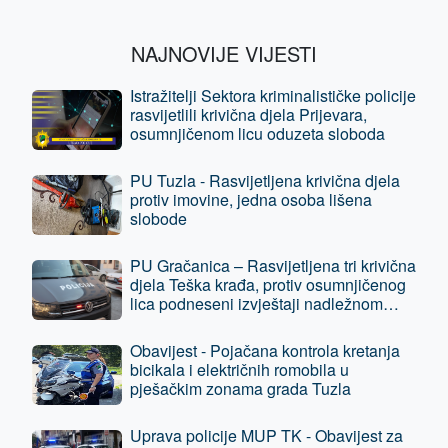
NAJNOVIJE VIJESTI
Istražitelji Sektora kriminalističke policije
rasvijetlili krivična djela Prijevara,
osumnjičenom licu oduzeta sloboda
PU Tuzla - Rasvijetljena krivična djela
protiv imovine, jedna osoba lišena
slobode
PU Gračanica – Rasvijetljena tri krivična
djela Teška krađa, protiv osumnjičenog
lica podneseni izvještaji nadležnom
tužilaštvu
Obavijest - Pojačana kontrola kretanja
bicikala i električnih romobila u
pješačkim zonama grada Tuzla
Uprava policije MUP TK - Obavijest za