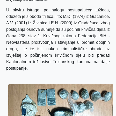
U okviru istrage, po nalogu postupajućeg tužioca,
oduzeta je sloboda tri lica, i to: M.Đ. (1974) iz Gračanice,
A.V. (2001) iz Živinica i E.H. (2000) iz Gradačaca, zbog
postojanja osnova sumnje da su počinili krivična djela iz
člana 238. stav 1. Krivičnog zakona Federacije BiH -
Neovlaštena proizvodnja i stavljanje u promet opojnih
droga, te će isti, nakon kriminalističke obrade uz
Izvještaj o počinjenom krivičnom djelu biti predati
Kantonalnom tužilaštvu Tuzlanskog kantona na dalje
postupanje.