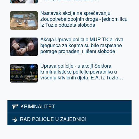
Nastavak akcije na sprečavanju
zloupotrebe opojnih droga - jednom licu
iz Tuzle oduzeta sloboda
Akcija Uprave policije MUP TK-a- dva
bjegunca za kojima su bile raspisane
potrage pronađeni i lišeni slobode
Uprava policije - u akciji Sektora
kriminalističke policije povratniku u
vršenju krivičnih djela, E.A. iz Tuzle
oduzeta sloboda - predat je tužilaštvu
KRIMINALITET
RAD POLICIJE U ZAJEDNICI