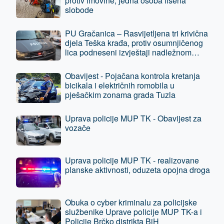
protiv imovine, jedna osoba lišena
slobode
PU Gračanica – Rasvijetljena tri krivična
djela Teška krađa, protiv osumnjičenog
lica podneseni izvještaji nadležnom
tužilaštvu
Obavijest - Pojačana kontrola kretanja
bicikala i električnih romobila u
pješačkim zonama grada Tuzla
Uprava policije MUP TK - Obavijest za
vozače
Uprava policije MUP TK - realizovane
planske aktivnosti, oduzeta opojna droga
Obuka o cyber kriminalu za policijske
službenike Uprave policije MUP TK-a i
Policije Brčko distrikta BiH