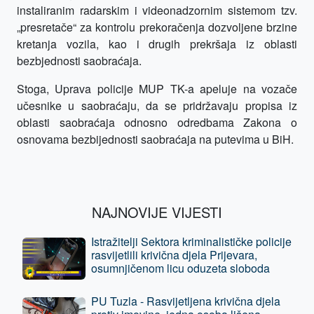
instaliranim radarskim i videonadzornim sistemom tzv.
„presretače“ za kontrolu prekoračenja dozvoljene brzine
kretanja vozila, kao i drugih prekršaja iz oblasti
bezbjednosti saobraćaja.
Stoga, Uprava policije MUP TK-a apeluje na vozače
učesnike u saobraćaju, da se pridržavaju propisa iz
oblasti saobraćaja odnosno odredbama Zakona o
osnovama bezbijednosti saobraćaja na putevima u BiH.
NAJNOVIJE VIJESTI
Istražitelji Sektora kriminalističke policije
rasvijetlili krivična djela Prijevara,
osumnjičenom licu oduzeta sloboda
PU Tuzla - Rasvijetljena krivična djela