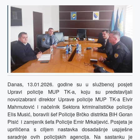
Danas, 13.01.2026. godine su u službenoj posjeti
Upravi policije MUP TK-a, koju su predstavljali
novoizabrani direktor Uprave policije MUP TK-a Elvir
Mahmutović i načelnik Sektora kriminalističke policije
Elis Musić, boravili šef Policije Brčko distrikta BiH Goran
Pisić i zamjenik šefa Policije Emir Mrkaljević. Posjeta je
upriličena s ciljem nastavka dosadašnje uspješne
saradnje ovih policijskih agencija. Na sastanku je