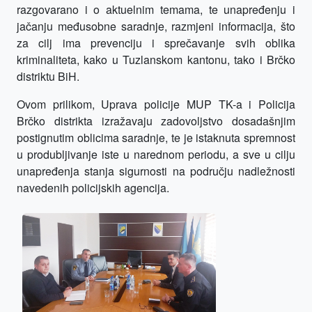
razgovarano i o aktuelnim temama, te unapređenju i
jačanju međusobne saradnje, razmjeni informacija, što
za cilj ima prevenciju i sprečavanje svih oblika
kriminaliteta, kako u Tuzlanskom kantonu, tako i Brčko
distriktu BiH.
Ovom prilikom, Uprava policije MUP TK-a i Policija
Brčko distrikta izražavaju zadovoljstvo dosadašnjim
postignutim oblicima saradnje, te je istaknuta spremnost
u produbljivanje iste u narednom periodu, a sve u cilju
unapređenja stanja sigurnosti na području nadležnosti
navedenih policijskih agencija.