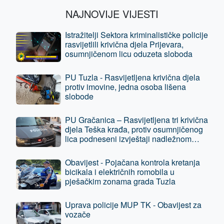
NAJNOVIJE VIJESTI
Istražitelji Sektora kriminalističke policije
rasvijetlili krivična djela Prijevara,
osumnjičenom licu oduzeta sloboda
PU Tuzla - Rasvijetljena krivična djela
protiv imovine, jedna osoba lišena
slobode
PU Gračanica – Rasvijetljena tri krivična
djela Teška krađa, protiv osumnjičenog
lica podneseni izvještaji nadležnom
tužilaštvu
Obavijest - Pojačana kontrola kretanja
bicikala i električnih romobila u
pješačkim zonama grada Tuzla
Uprava policije MUP TK - Obavijest za
vozače