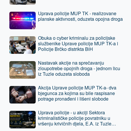
Uprava policije MUP TK - realizovane
planske aktivnosti, oduzeta opojna droga
Obuka o cyber kriminalu za policijske
službenike Uprave policije MUP TK-a i
Policije Brčko distrikta BiH
Nastavak akcije na sprečavanju
zloupotrebe opojnih droga - jednom licu
iz Tuzle oduzeta sloboda
Akcija Uprave policije MUP TK-a- dva
bjegunca za kojima su bile raspisane
potrage pronađeni i lišeni slobode
Uprava policije - u akciji Sektora
kriminalističke policije povratniku u
vršenju krivičnih djela, E.A. iz Tuzle
oduzeta sloboda - predat je tužilaštvu