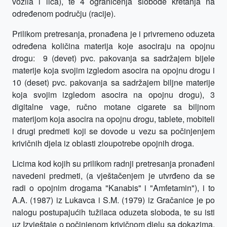
vozila i lica), te 4 ograničenja slobode kretanja na
određenom području (racije).
Prilikom pretresanja, pronađena je i privremeno oduzeta
određena količina materija koje asociraju na opojnu
drogu:
9 (devet) pvc. pakovanja sa sadržajem bijele
materije koja svojim izgledom asocira na opojnu drogu i
10 (deset) pvc. pakovanja sa sadržajem biljne materije
koja svojim izgledom asocira na opojnu drogu), 3
digitalne vage, ručno motane cigarete sa biljnom
materijom koja asocira na opojnu drogu, tablete, mobiteli
i drugi predmeti koji se dovode u vezu sa počinjenjem
krivičnih djela iz oblasti zloupotrebe opojnih droga.
Licima kod kojih su prilikom radnji pretresanja pronađeni
navedeni predmeti, (a vještačenjem je utvrđeno da se
radi o opojnim drogama "Kanabis" i "Amfetamin"), i to
A.A. (1987) iz Lukavca i S.M. (1979) iz Gračanice je po
nalogu postupajućih tužilaca oduzeta sloboda, te su isti
uz Izvještaje o počinjenom krivičnom djelu sa dokazima,