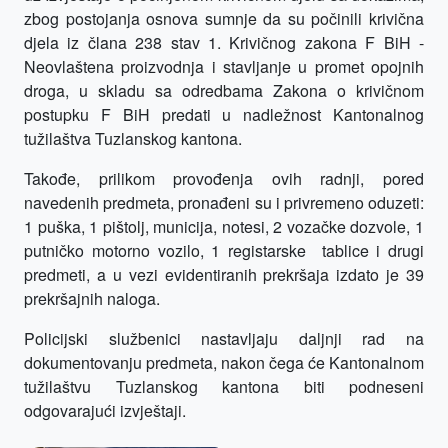
zbog postojanja osnova sumnje da su počinili krivična
djela iz člana 238 stav 1. Krivičnog zakona F BiH -
Neovlaštena proizvodnja i stavljanje u promet opojnih
droga, u skladu sa odredbama Zakona o krivičnom
postupku F BiH predati u nadležnost Kantonalnog
tužilaštva Tuzlanskog kantona.
Takođe, prilikom provođenja ovih radnji, pored
navedenih predmeta, pronađeni su i privremeno oduzeti:
1 puška, 1 pištolj, municija, notesi, 2 vozačke dozvole, 1
putničko motorno vozilo, 1 registarske
tablice i drugi
predmeti, a u vezi evidentiranih prekršaja
izdato je
39
prekršajnih naloga.
Policijski službenici nastavljaju daljnji rad na
dokumentovanju predmeta, nakon čega će Kantonalnom
tužilaštvu Tuzlanskog kantona biti podneseni
odgovarajući izvještaji.