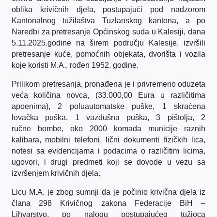
oblika krivičnih djela, postupajući pod nadzorom
Kantonalnog tužilaštva Tuzlanskog kantona, a po
Naredbi za pretresanje Općinskog suda u Kalesiji, dana
5.11.2025.godine na širem području Kalesije, izvršili
pretresanje kuće, pomoćnih objekata, dvorišta i vozila
koje koristi M.A., rođen 1952. godine.
Prilikom pretresanja, pronađena je i privremeno oduzeta
veća količina novca, (33.000,00 Eura u različitima
apoenima), 2 poluautomatske puške, 1 skraćena
lovačka puška, 1 vazdušna puška, 3 pištolja, 2
ručne bombe, oko 2000 komada municije raznih
kalibara, mobilni telefoni, lični dokumenti fizičkih lica,
notesi sa evidencijama i podacima o različitim licima,
ugovori, i drugi predmeti koji se dovode u vezu sa
izvršenjem krivičnih djela.
Licu M.A. je zbog sumnji da je počinio krivična djela iz
člana 298 Krivičnog zakona Federacije BiH –
Lihvarstvo, po nalogu postupajućeg tužioca