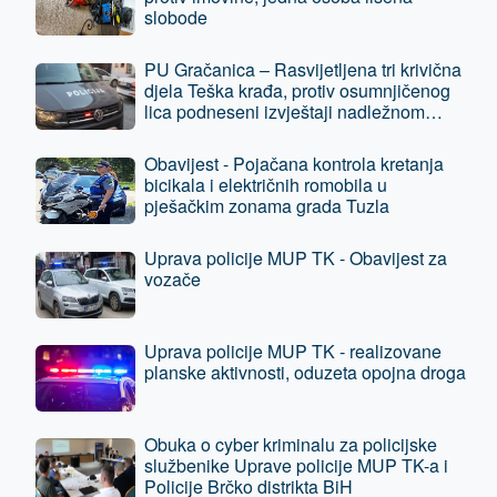
slobode
PU Gračanica – Rasvijetljena tri krivična
djela Teška krađa, protiv osumnjičenog
lica podneseni izvještaji nadležnom
tužilaštvu
Obavijest - Pojačana kontrola kretanja
bicikala i električnih romobila u
pješačkim zonama grada Tuzla
Uprava policije MUP TK - Obavijest za
vozače
Uprava policije MUP TK - realizovane
planske aktivnosti, oduzeta opojna droga
Obuka o cyber kriminalu za policijske
službenike Uprave policije MUP TK-a i
Policije Brčko distrikta BiH