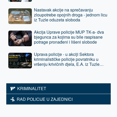
Nastavak akcije na sprečavanju
zloupotrebe opojnih droga - jednom licu
iz Tuzle oduzeta sloboda
Akcija Uprave policije MUP TK-a- dva
bjegunca za kojima su bile raspisane
potrage pronađeni i lišeni slobode
Uprava policije - u akciji Sektora
kriminalističke policije povratniku u
vršenju krivičnih djela, E.A. iz Tuzle
oduzeta sloboda - predat je tužilaštvu
KRIMINALITET
RAD POLICIJE U ZAJEDNICI