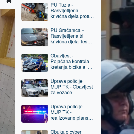
Prijevara,
PU Tuzla -
osumnjičenom licu
Rasvijetljena
oduzeta sloboda
krivična djela protiv
imovine, jedna
osoba lišena
PU Gračanica –
slobode
Rasvijetljena tri
krivična djela Teška
krađa, protiv
osumnjičenog lica
Obavijest -
podneseni izvještaji
Pojačana kontrola
nadležnom
kretanja bicikala i
tužilaštvu
električnih romobila
u pješačkim
Uprava policije
zonama grada Tuzla
MUP TK - Obavijest
za vozače
Uprava policije
MUP TK -
realizovane planske
aktivnosti, oduzeta
opojna droga
Obuka o cyber