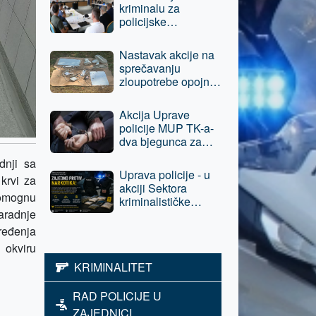
kriminalu za
policijske
službenike Uprave
policije MUP TK-a i
Nastavak akcije na
Policije Brčko
sprečavanju
distrikta BiH
zloupotrebe opojnih
droga - jednom licu
iz Tuzle oduzeta
Akcija Uprave
sloboda
policije MUP TK-a-
dva bjegunca za
kojima su bile
dnji sa
raspisane potrage
Uprava policije - u
krvi za
pronađeni i lišeni
akciji Sektora
slobode
pomognu
kriminalističke
aradnje
policije povratniku u
vršenju krivičnih
pređenja
djela, E.A. iz Tuzle
 okviru
oduzeta sloboda -
KRIMINALITET
predat je tužilaštvu
RAD POLICIJE U
ZAJEDNICI