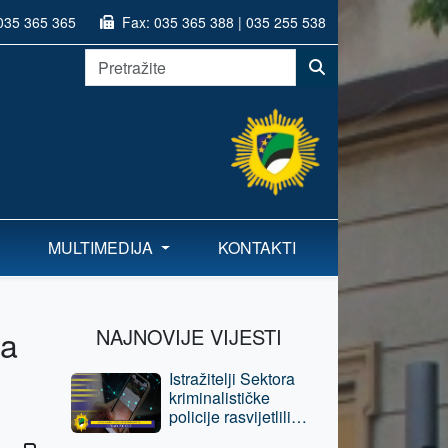
035 365 365
Fax:
035 365 388 | 035 255 538
MULTIMEDIJA
KONTAKTI
ja
NAJNOVIJE VIJESTI
Istražitelji Sektora
kriminalističke
policije rasvijetlili
krivična djela