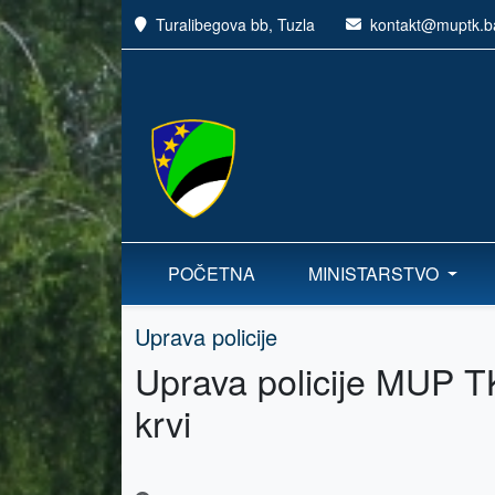
Turalibegova bb, Tuzla
kontakt@muptk.b
POČETNA
MINISTARSTVO
Uprava policije
Uprava policije MUP TK
krvi