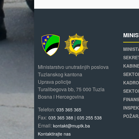
MINI
MINIST
SEKRE
KABINE
Ministarstvo unutrašnjih poslova
Tuzlanskog kantona
SEKTO
Uprava policije
KADRO
Turalibegova bb, 75 000 Tuzla
SEKTO
Bosna i Hercegovina
FINANS
INSPEK
Telefon:
035 365 365
POŽAR
Fax:
035 365 388 | 035 255 538
Email:
kontakt@muptk.ba
Kontaktirajte nas