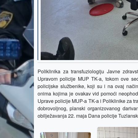
Poliklinika za transfuziologiju Javne zdravs
Upravom policije MUP TK-a, tokom ove sedm
policijske službenike, koji su i na ovaj na
onima kojima je ovakav vid pomoći neophoda
Uprave policije MUP-a TK-a i Poliklinike za tr
dobrovoljnog, planski organizovanog darivan
obilježavanja 22. maja Dana policije Tuzlans