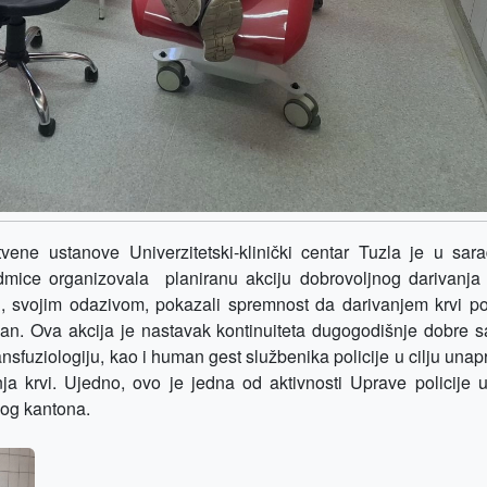
tvene ustanove Univerzitetski-klinički centar Tuzla je u sara
ice organizovala planiranu akciju dobrovoljnog darivanja 
čin, svojim odazivom, pokazali spremnost da darivanjem krvi 
n. Ova akcija je nastavak kontinuiteta dugogodišnje dobre s
ansfuziologiju, kao i human gest službenika policije u cilju una
ja krvi. Ujedno, ovo je jedna od aktivnosti Uprave policije u
kog kantona.