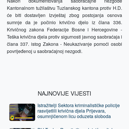
Nakon dokumentovanja saobraćajne nezgode
Kantonalnom tužilaštvu Tuzlanskog kantona protiv H.D.
će biti dostavljen Izvještaj zbog postojanja osnova
sumnje da je počinio krivično djelo iz člana 336.
Krivičnog zakona Federacije Bosne i Hercegovine -
Teška krivična djela protiv sigurnosti javnog saobraćaja
i
člana 337. istog Zakona -
Neukazivanje pomoći osobi
povrijeđenoj u
saobraćajnoj
nezgodi
.
NAJNOVIJE VIJESTI
Istražitelji Sektora kriminalističke policije
rasvijetlili krivična djela Prijevara,
osumnjičenom licu oduzeta sloboda