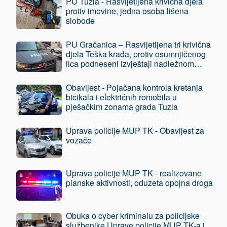
PU Tuzla - Rasvijetljena krivična djela
protiv imovine, jedna osoba lišena
slobode
PU Gračanica – Rasvijetljena tri krivična
djela Teška krađa, protiv osumnjičenog
lica podneseni izvještaji nadležnom
tužilaštvu
Obavijest - Pojačana kontrola kretanja
bicikala i električnih romobila u
pješačkim zonama grada Tuzla
Uprava policije MUP TK - Obavijest za
vozače
Uprava policije MUP TK - realizovane
planske aktivnosti, oduzeta opojna droga
Obuka o cyber kriminalu za policijske
službenike Uprave policije MUP TK-a i