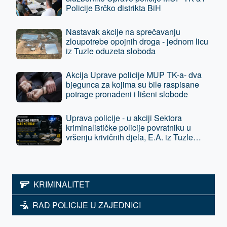
Policije Brčko distrikta BiH
Nastavak akcije na sprečavanju
zloupotrebe opojnih droga - jednom licu
iz Tuzle oduzeta sloboda
Akcija Uprave policije MUP TK-a- dva
bjegunca za kojima su bile raspisane
potrage pronađeni i lišeni slobode
Uprava policije - u akciji Sektora
kriminalističke policije povratniku u
vršenju krivičnih djela, E.A. iz Tuzle
oduzeta sloboda - predat je tužilaštvu
KRIMINALITET
RAD POLICIJE U ZAJEDNICI