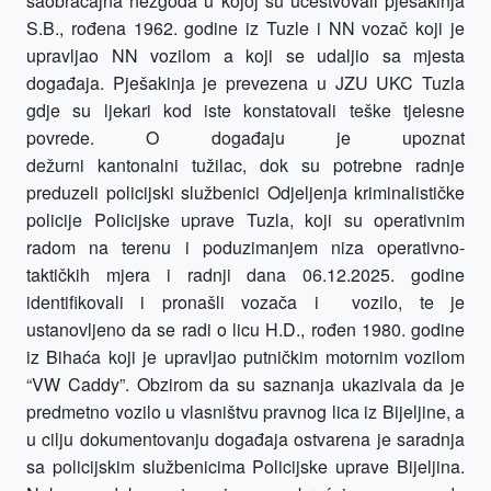
saobraćajna nezgoda u kojoj su učestvovali pješakinja
S.B., rođena 1962. godine iz Tuzle i NN vozač koji je
upravljao NN vozilom a koji se udaljio sa mjesta
događaja. Pješakinja je prevezena u JZU UKC Tuzla
gdje su ljekari kod iste konstatovali teške tjelesne
povrede.
O događaju je upoznat
dežurni
kantonalni
tužilac, dok su potrebne radnje
preduzeli policijski službenici O
djeljenja kriminalističke
policije
P
olicijske uprave
Tuzla
, koji su operativnim
radom na terenu i poduzimanjem niza operativno-
taktičkih mjera i radnji dana 06.12.2025. godine
identifikovali i pronašli vozača i vozilo, te je
ustanovljeno da se radi o licu H.D., rođen 1980. godine
iz Bihaća koji je upravljao putničkim motornim vozilom
“VW Caddy”. Obzirom da su saznanja ukazivala da je
predmetno vozilo u vlasništvu pravnog lica iz Bijeljine, a
u cilju dokumentovanju događaja ostvarena je saradnja
sa policijskim službenicima Policijske uprave Bijeljina.