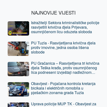
NAJNOVIJE VIJESTI
Istražitelji Sektora kriminalističke policije
rasvijetlili krivična djela Prijevara,
osumnjičenom licu oduzeta sloboda
PU Tuzla - Rasvijetljena krivična djela
protiv imovine, jedna osoba lišena
slobode
PU Gračanica – Rasvijetljena tri krivična
djela Teška krađa, protiv osumnjičenog
lica podneseni izvještaji nadležnom
tužilaštvu
Obavijest - Pojačana kontrola kretanja
bicikala i električnih romobila u
pješačkim zonama grada Tuzla
Uprava policije MUP TK - Obavijest za