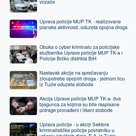
vozače
Uprava policije MUP TK - realizovane
planske aktivnosti, oduzeta opojna droga
Obuka o cyber kriminalu za policijske
službenike Uprave policije MUP TK-a i
Policije Brčko distrikta BiH
Nastavak akcije na sprečavanju
zloupotrebe opojnih droga - jednom licu
iz Tuzle oduzeta sloboda
Akcija Uprave policije MUP TK-a- dva
bjegunca za kojima su bile raspisane
potrage pronađeni i lišeni slobode
Uprava policije - u akciji Sektora
kriminalističke policije povratniku u
vršenju krivičnih djela, E.A. iz Tuzle