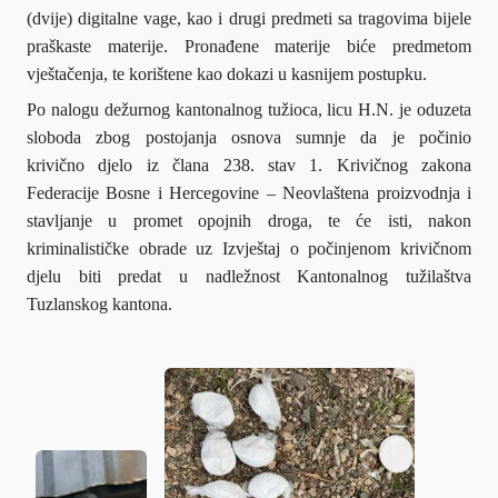
(dvije) digitalne vage, kao i drugi predmeti sa tragovima
bijele
praškaste materije.
Pronađene materije biće predmetom
vještačenja, te korištene kao dokazi u kasnijem postupku.
Po nalogu dežurnog kantonalnog tužioca,
licu H.N. je
oduzeta
sloboda zbog postojanja osnova sumnje da
je
počini
o
krivičn
o
djel
o
iz člana 238. stav 1. Krivičnog zakona
Federacije Bosne i Hercegovine – Neovlaštena proizvodnja i
stavljanje u promet opojnih droga
,
te
će
isti, nakon
kriminalističke obrade uz Izvještaj o počinjenom krivičnom
djelu
biti
predat u nadležnost Kantonalnog tužilaštva
Tuzlanskog kantona.