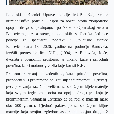
Policijski službenici Uprave policije MUP TK-a, Sektor
kriminalističke policije, Odsjek za borbu protiv zloupotrebe
opojnih droga su p
ostupajući po Naredbi Općinskog suda u
Banovićima, uz asistenciju policijskih
službenika
Jedinice
policije za specijalnu podršku i Policijske stanice
Banovići
,
dana 13.4.2026. godine na području Banovića,
izvršili pretresanje lica
N.H., (1994) iz Banovića, kuće,
dvorišta i pomoćnih prostorija, te vikend kuće i prirodnih
površina, kao i
motornog vozila koje koristi N.H.
P
rilikom pretresanja navedenih objekata i prirodnih površina,
pronađeni su i privremeno oduzeti slijedeći predmeti:
9 (devet)
pvc.
pakovanja
različitih veličina
sa sadržajem bijele materije
koja svojim izgledom asocira na opojnu drogu (za koju je
preliminarnim vaganjem utvrđeno da se radi o materiji mase
oko 500 grama),
1
(jedno) pakovanje sa sadržajem biljne
materije koja svojim izgledom asocira na opojnu drogu, 2