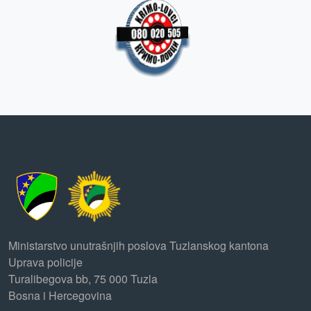
Ministarstvo unutrašnjih poslova Tuzlanskog kantona
Uprava policije
Turalibegova bb, 75 000 Tuzla
Bosna i Hercegovina