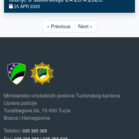
25 APR 2025
« Previous
Next »
Ministarstvo unutrašnjih poslova Tuzlanskog kantona
Uprava policije
Turalibegova bb, 75 000 Tuzla
Bosna i Hercegovina
Telefon:
035 365 365
Fax:
035 365 388 | 035 255 538