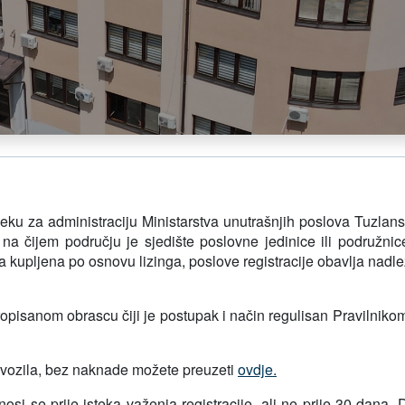
sjeku za administraciju Ministarstva unutrašnjih poslova Tuzla
ili na čijem području je sjedište poslovne jedinice ili podružn
 kupljena po osnovu lizinga, poslove registracije obavlja nadlež
ropisanom obrascu čiji je postupak i način regulisan Pravilnikom 
ju vozila, bez naknade možete preuzeti
ovdje.
osi se prije isteka važenja registracije, ali ne prije 30 dana.