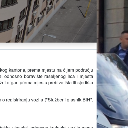
nskog kantona, prema mjestu na čijem području
ice, odnosno boravište raseljenog lica i mjesta
ni organ prema mjestu prebivališta ili sjedišta
o registriranju vozila ("Službeni glasnik BiH",
 Dakle, vlasnici, odnosno korisnici vozila mogu