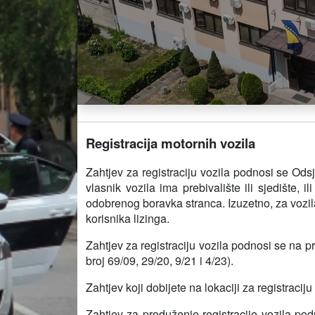
Registracija motornih vozila
Zahtjev za registraciju vozila podnosi se Od
vlasnik vozila ima prebivalište ili sjedište, 
odobrenog boravka stranca. Izuzetno, za vozila
korisnika lizinga.
Zahtjev za registraciju vozila podnosi se na p
broj 69/09, 29/20, 9/21 i 4/23).
Zahtjev koji dobijete na lokaciji za registraci
Zahtjev za produženje registracije vozila podn