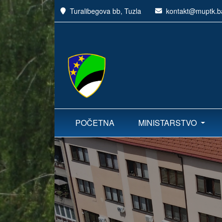
Turalibegova bb, Tuzla
kontakt@muptk.b
POČETNA
MINISTARSTVO