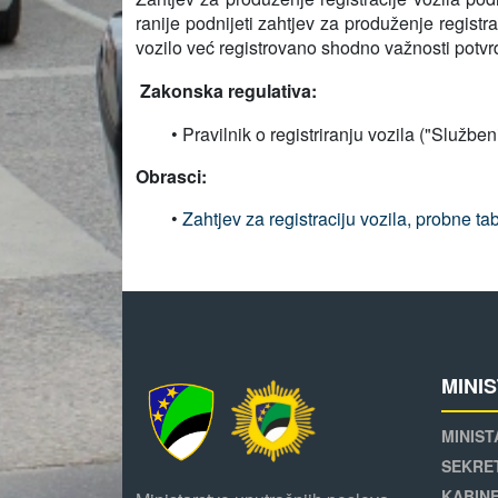
ranije podnijeti zahtjev za produženje registra
vozilo već registrovano shodno važnosti potvr
Zakonska regulativa:
• Pravilnik o registriranju vozila ("Službe
Obrasci:
•
Zahtjev za registraciju vozila, probne t
MINI
MINIST
SEKRE
KABINE