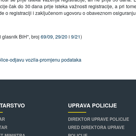
cije čak do 30 dana prije isteka važnosti registracije, a pri tom
de o registraciji i zaključenom ugovoru o obaveznom osiguranju 
ni glasnik BiH", broj
69/09,
29/20
i
9/21
)
ablice-odjavu vozila-promjenu podataka
STARSTVO
UPRAVA POLICIJE
AR
DIREKTOR UPRAVE POLICIJE
TAR
URED DIREKTORA UPRAVE
T MINISTRA
POLICIJE