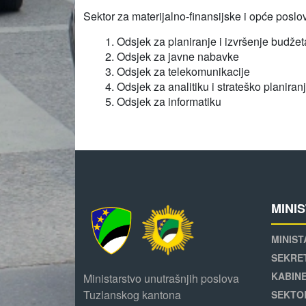
Sektor za materijalno-finansijske i opće poslov
1. Odsjek za planiranje i izvršenje budžet
2. Odsjek za javne nabavke
3. Odsjek za telekomunikacije
4. Odsjek za analitiku i strateško planiran
5. Odsjek za informatiku
MINI
MINIST
SEKRE
KABINE
Ministarstvo unutrašnjih poslova
Tuzlanskog kantona
SEKTO