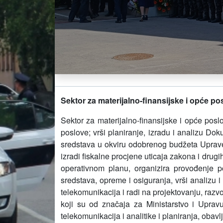
Sektor za materijalno-finansijske i opće po
Sektor za materijalno-finansijske i opće posl
poslove;
vrši planiranje, izradu i analizu D
sredstava u okviru odobrenog budžeta Uprav
izradi fiskalne procjene uticaja zakona i drug
operativnom planu,
organizira provođenje
sredstava, opreme i osiguranja,
vrši analizu 
telekomunikacija i r
adi na projektovanju, razvo
koji su od značaja za Ministarstvo i Upravu
telekomunikacija i analitike i planiranja, obav