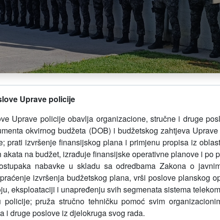
slove Uprave policije
ove Uprave policije
obavlja organizacione, stručne i druge pos
okumenta okvirnog budžeta (DOB) i budžetskog zahtjeva Uprave 
e;
prati izvršenje finansijskog plana i primjenu propisa iz oblas
ih akata na budžet,
izrađuje finansijske operativne planove i po p
 postupaka nabavke u skladu sa odredbama Zakona o javn
i praćenje izvršenja budžetskog plana,
vrši poslove planskog o
ju, eksploataciji i unapređenju svih segmenata sistema telekomuni
 policije;
pruža stručno tehničku pomoć svim organizacionim
lja i druge poslove iz djelokruga svog rada.