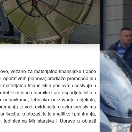
love, vezano za materijalno-finansijske i opće
i operativnih planova;
predlaže preraspodjelu
ti materijalno-fmansijskih poslova;
učestvuje u
otrebi izmjenu dinamike i preraspodjelu istih u
im nabavkama,
tehničko održavanje objekata,
premanja te vodi evidenciju o svim sredstvima
kacija, kriptozaštite te analitike i planiranja,
 jedinicama Ministarstva i Uprave u oblasti