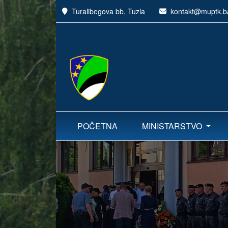
Turalibegova bb, Tuzla
kontakt@muptk.b
POČETNA
MINISTARSTVO