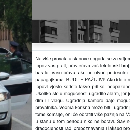
Najviše provala u stanove događa se za vrijem
lopov vas prati, provjerava vaš telefonski bro
baš tu. Vašu bravu, ako ne otvori podesnim k
papagajkama. BUDITE PAŽLJIVI! Ako idete nakrat
lopovi vješto koriste takve prilike, neopažen
Ukoliko ste u mogućnosti ugradite alarm, jer je
dim ili vlagu. Ugradnja kamere daje mogu
provalnika. Veoma korisna može biti i ugradnja
tome komšije, oni će obratiti više pažnje na 
u stanu u tom periodu niko ne boravi. Sav nova
dragocjenosti radi prepoznavanja i lakšeg pron