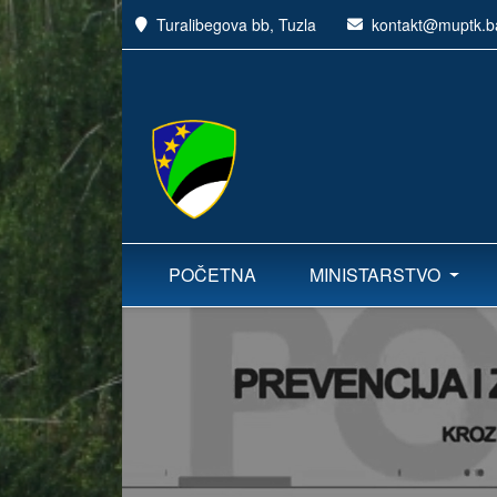
Turalibegova bb, Tuzla
kontakt@muptk.b
POČETNA
MINISTARSTVO