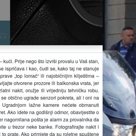
ući. Prije nego što izvrši provalu u Vaš stan,
e ispričava i kao, čudi se, kako taj ne stanuje
ave „top lomač“ ili najobičnijim kliještima –
jajte otvorene prozore ili balkonska vrata, jer
ni nakit, oružje ili vrijedniju tehničku robu.
r se obično ugrade senzori pokreta, ali i oni na
e. Ugradnjom lažne kamere nećete obmanuti
et. Ako idete na godišnji odmor, obavijestite o
jer nagomilana pošta je alarm za provalnika da
ite u trezor neke banke. Fotografirajte nakit i
i to prate. Ako primjete da su roletne spuštene