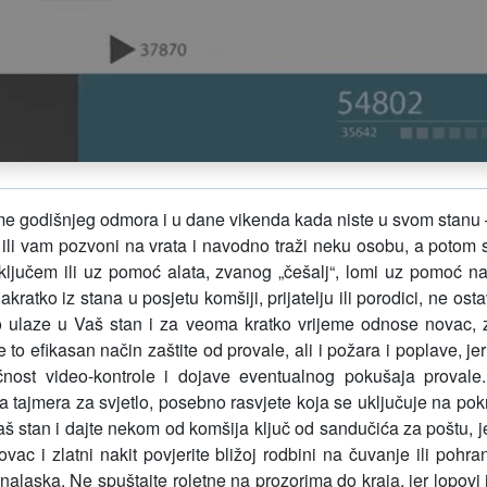
e godišnjeg odmora i u dane vikenda kada niste u svom stanu – k
j ili vam pozvoni na vrata i navodno traži neku osobu, a potom s
ljučem ili uz pomoć alata, zvanog „češalj“, lomi uz pomoć napr
ko iz stana u posjetu komšiji, prijatelju ili porodici, ne ostavl
o ulaze u Vaš stan i za veoma kratko vrijeme odnose novac, zlat
 to efikasan način zaštite od provale, ali i požara i poplave, je
ćnost video-kontrole i dojave eventualnog pokušaja proval
 tajmera za svjetlo, posebno rasvjete koja se uključuje na pokr
Vaš stan i dajte nekom od komšija ključ od sandučića za poštu, 
c i zlatni nakit povjerite bližoj rodbini na čuvanje ili pohran
alaska. Ne spuštajte roletne na prozorima do kraja, jer lopovi 