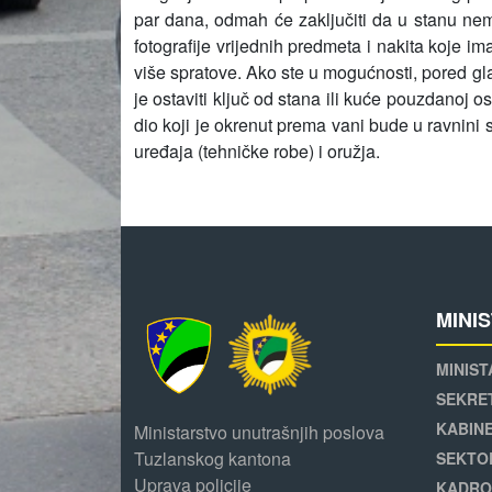
par dana, odmah će zaključiti da u stanu nem
fotografije vrijednih predmeta i nakita koje ima
više spratove. Ako ste u mogućnosti, pored gl
je ostaviti ključ od stana ili kuće pouzdanoj
dio koji je okrenut prema vani bude u ravnini
uređaja (tehničke robe) i oružja.
MINI
MINIST
SEKRE
KABINE
Ministarstvo unutrašnjih poslova
Tuzlanskog kantona
SEKTO
Uprava policije
KADRO