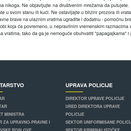
a nikoga. Ne objavljujte na društvenim mrežama da putujete. N
te u svom stanu ili kući. Ne ostavljajte u blizini prozora ili vr
avne brave na ulaznim vratima ugradite i dodatnu - pomoćnu bra
 osobi koja će povremeno, u nepravilnim vremenskim razmacima obi
 sa vratima, tako da ga je nemoguće obuhvatiti "papagajkama" i p
STARSTVO
UPRAVA POLICIJE
AR
DIREKTOR UPRAVE POLICIJE
TAR
URED DIREKTORA UPRAVE
T MINISTRA
POLICIJE
R ZA UPRAVNO-PRAVNE I
SEKTOR UNIFORMISANE POLICI
VSKE POSLOVE
SEKTOR KRIMINALISTIČKE