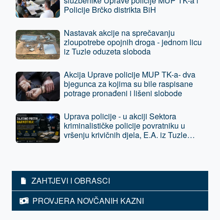
službenike Uprave policije MUP TK-a i
Policije Brčko distrikta BiH
Nastavak akcije na sprečavanju
zloupotrebe opojnih droga - jednom licu
iz Tuzle oduzeta sloboda
Akcija Uprave policije MUP TK-a- dva
bjegunca za kojima su bile raspisane
potrage pronađeni i lišeni slobode
Uprava policije - u akciji Sektora
kriminalističke policije povratniku u
vršenju krivičnih djela, E.A. iz Tuzle
oduzeta sloboda - predat je tužilaštvu
ZAHTJEVI I OBRASCI
PROVJERA NOVČANIH KAZNI