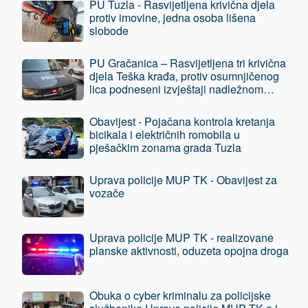
PU Tuzla - Rasvijetljena krivična djela
protiv imovine, jedna osoba lišena
slobode
PU Gračanica – Rasvijetljena tri krivična
djela Teška krađa, protiv osumnjičenog
lica podneseni izvještaji nadležnom
tužilaštvu
Obavijest - Pojačana kontrola kretanja
bicikala i električnih romobila u
pješačkim zonama grada Tuzla
Uprava policije MUP TK - Obavijest za
vozače
Uprava policije MUP TK - realizovane
planske aktivnosti, oduzeta opojna droga
Obuka o cyber kriminalu za policijske