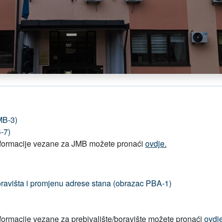
MB-3)
-7)
nformacije vezane za JMB možete pronaći
ovdje.
boravišta i promjenu adrese stana (obrazac PBA-1)
formacije vezane za prebivalište/boravište možete pronaći
ovdje