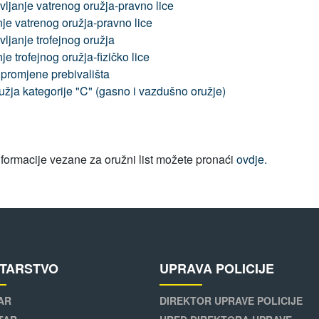
ljanje vatrenog oružja-pravno lice
je vatrenog oružja-pravno lice
ljanje trofejnog oružja
e trofejnog oružja-fizičko lice
 promjene prebivališta
ružja kategorije "C" (gasno i vazdušno oružje)
nformacije vezane za oružni list možete pronaći
ovdje.
STARSTVO
UPRAVA POLICIJE
AR
DIREKTOR UPRAVE POLICIJE