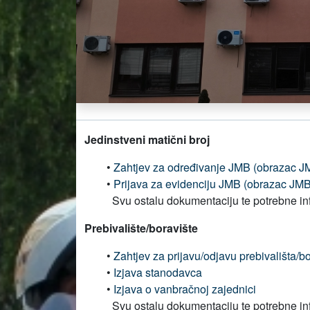
Jedinstveni matični broj
•
Zahtjev za određivanje JMB (obrazac J
•
Prijava za evidenciju JMB (obrazac JMB
Svu ostalu dokumentaciju te potrebne i
Prebivalište/boravište
•
Zahtjev za prijavu/odjavu prebivališta/
•
Izjava stanodavca
•
Izjava o vanbračnoj zajednici
Svu ostalu dokumentaciju te potrebne in