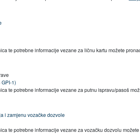
e
ica te potrebne informacije vezane za ličnu kartu možete prona
rave
c GPI-1)
nica te potrebne informacije vezane za putnu ispravu/pasoš mo
ja i zamjenu vozačke dozvole
nica te potrebne informacije vezane za vozačku dozvolu možete