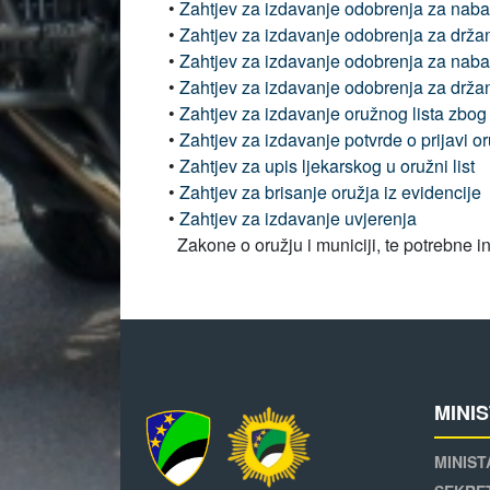
•
Zahtjev za izdavanje odobrenja za nabav
•
Zahtjev za izdavanje odobrenja za držan
•
Zahtjev za izdavanje odobrenja za nabav
•
Zahtjev za izdavanje odobrenja za držanj
•
Zahtjev za izdavanje oružnog lista zbog
•
Zahtjev za izdavanje potvrde o prijavi o
•
Zahtjev za upis ljekarskog u oružni list
•
Zahtjev za brisanje oružja iz evidencije
•
Zahtjev za izdavanje uvjerenja
Zakone o oružju i municiji, te potrebne i
MINI
MINIST