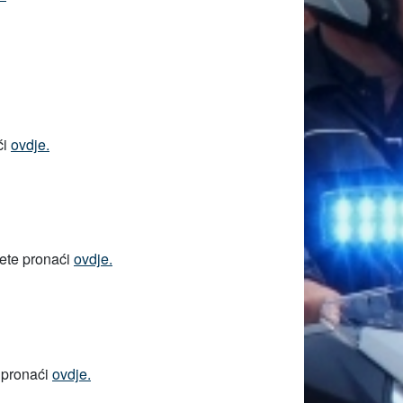
ći
ovdje.
žete pronaći
ovdje.
 pronaći
ovdje.