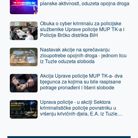
planske aktivnosti, oduzeta opojna droga
Obuka o cyber kriminalu za policijske
službenike Uprave policije MUP TK-a i
Policije Brčko distrikta BiH
Nastavak akcije na sprečavanju
zloupotrebe opojnih droga - jednom licu
iz Tuzle oduzeta sloboda
Akcija Uprave policije MUP TK-a- dva
bjegunca za kojima su bile raspisane
potrage pronađeni i lišeni slobode
Uprava policije - u akciji Sektora
kriminalističke policije povratniku u
vršenju krivičnih djela, E.A. iz Tuzle
oduzeta sloboda - predat je tužilaštvu