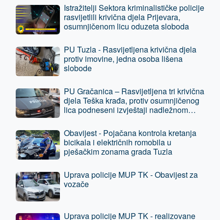
Istražitelji Sektora kriminalističke policije
rasvijetlili krivična djela Prijevara,
osumnjičenom licu oduzeta sloboda
PU Tuzla - Rasvijetljena krivična djela
protiv imovine, jedna osoba lišena
slobode
PU Gračanica – Rasvijetljena tri krivična
djela Teška krađa, protiv osumnjičenog
lica podneseni izvještaji nadležnom
tužilaštvu
Obavijest - Pojačana kontrola kretanja
bicikala i električnih romobila u
pješačkim zonama grada Tuzla
Uprava policije MUP TK - Obavijest za
vozače
Uprava policije MUP TK - realizovane