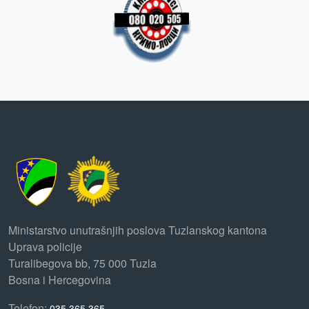
Ministarstvo unutrašnjih poslova Tuzlanskog kantona
Uprava policije
Turalibegova bb, 75 000 Tuzla
Bosna i Hercegovina
Telefon:
035 365 365