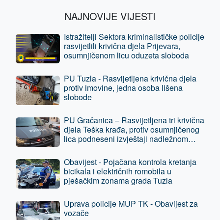
NAJNOVIJE VIJESTI
Istražitelji Sektora kriminalističke policije
rasvijetlili krivična djela Prijevara,
osumnjičenom licu oduzeta sloboda
PU Tuzla - Rasvijetljena krivična djela
protiv imovine, jedna osoba lišena
slobode
PU Gračanica – Rasvijetljena tri krivična
djela Teška krađa, protiv osumnjičenog
lica podneseni izvještaji nadležnom
tužilaštvu
Obavijest - Pojačana kontrola kretanja
bicikala i električnih romobila u
pješačkim zonama grada Tuzla
Uprava policije MUP TK - Obavijest za
vozače