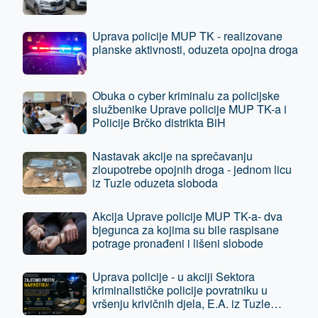
Uprava policije MUP TK - realizovane
planske aktivnosti, oduzeta opojna droga
Obuka o cyber kriminalu za policijske
službenike Uprave policije MUP TK-a i
Policije Brčko distrikta BiH
Nastavak akcije na sprečavanju
zloupotrebe opojnih droga - jednom licu
iz Tuzle oduzeta sloboda
Akcija Uprave policije MUP TK-a- dva
bjegunca za kojima su bile raspisane
potrage pronađeni i lišeni slobode
Uprava policije - u akciji Sektora
kriminalističke policije povratniku u
vršenju krivičnih djela, E.A. iz Tuzle
oduzeta sloboda - predat je tužilaštvu