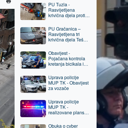
Prijevara,
PU Tuzla -
osumnjičenom licu
Rasvijetljena
oduzeta sloboda
krivična djela protiv
imovine, jedna
osoba lišena
PU Gračanica –
slobode
Rasvijetljena tri
krivična djela Teška
krađa, protiv
osumnjičenog lica
Obavijest -
podneseni izvještaji
Pojačana kontrola
nadležnom
kretanja bicikala i
tužilaštvu
električnih romobila
u pješačkim
Uprava policije
zonama grada Tuzla
MUP TK - Obavijest
za vozače
Uprava policije
MUP TK -
realizovane planske
aktivnosti, oduzeta
opojna droga
Obuka o cyber