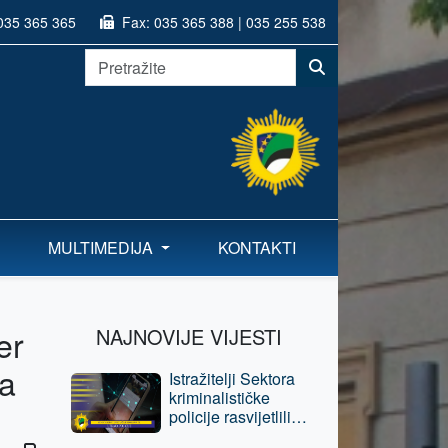
035 365 365
Fax:
035 365 388 | 035 255 538
MULTIMEDIJA
KONTAKTI
er
NAJNOVIJE VIJESTI
na
Istražitelji Sektora
kriminalističke
policije rasvijetlili
krivična djela