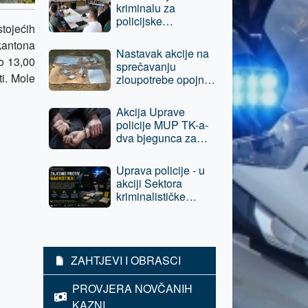
kriminalu za
policijske
tojećih
službenike Uprave
kantona
policije MUP TK-a i
Nastavak akcije na
Policije Brčko
do 13,00
sprečavanju
distrikta BiH
i. Mole
zloupotrebe opojnih
droga - jednom licu
iz Tuzle oduzeta
Akcija Uprave
sloboda
policije MUP TK-a-
dva bjegunca za
kojima su bile
raspisane potrage
Uprava policije - u
pronađeni i lišeni
akciji Sektora
slobode
kriminalističke
policije povratniku u
vršenju krivičnih
djela, E.A. iz Tuzle
oduzeta sloboda -
ZAHTJEVI I OBRASCI
predat je tužilaštvu
PROVJERA NOVČANIH
KAZNI