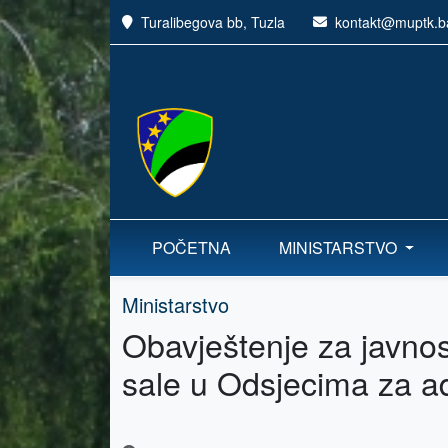
Turalibegova bb, Tuzla
kontakt@muptk.b
POČETNA
MINISTARSTVO
Ministarstvo
Obavještenje za javnos
sale u Odsjecima za a