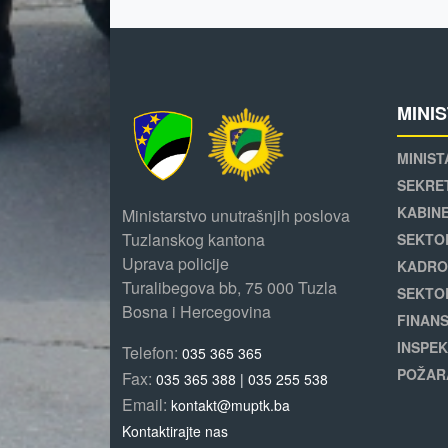
MINI
MINIST
SEKRE
KABINE
Ministarstvo unutrašnjih poslova
Tuzlanskog kantona
SEKTO
Uprava policije
KADRO
Turalibegova bb, 75 000 Tuzla
SEKTO
Bosna i Hercegovina
FINANS
INSPEK
Telefon:
035 365 365
POŽAR
Fax:
035 365 388 | 035 255 538
Email:
kontakt@muptk.ba
Kontaktirajte nas