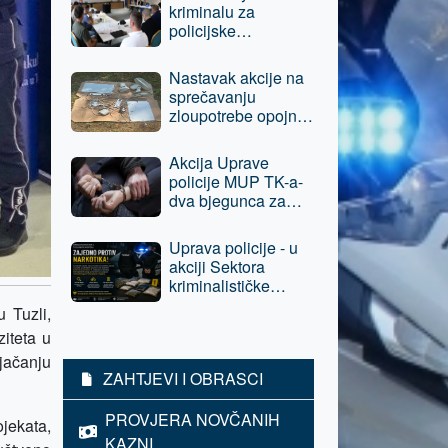
kriminalu za
policijske
službenike Uprave
policije MUP TK-a i
Nastavak akcije na
Policije Brčko
sprečavanju
distrikta BiH
zloupotrebe opojnih
droga - jednom licu
iz Tuzle oduzeta
Akcija Uprave
sloboda
policije MUP TK-a-
dva bjegunca za
kojima su bile
raspisane potrage
Uprava policije - u
pronađeni i lišeni
akciji Sektora
slobode
kriminalističke
policije povratniku u
 Tuzli,
vršenju krivičnih
iteta u
djela, E.A. iz Tuzle
 jačanju
oduzeta sloboda -
ZAHTJEVI I OBRASCI
predat je tužilaštvu
PROVJERA NOVČANIH
jekata,
KAZNI