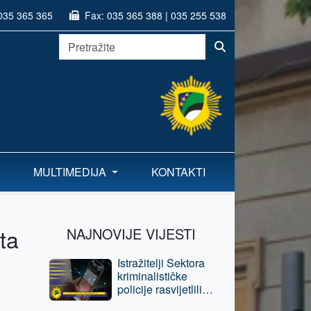
035 365 365
Fax:
035 365 388 | 035 255 538
MULTIMEDIJA
KONTAKTI
ta
NAJNOVIJE VIJESTI
Istražitelji Sektora
kriminalističke
policije rasvijetlili
krivična djela