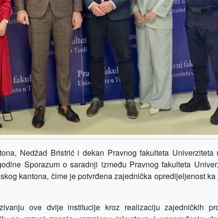
ona, Nedžad Bristrić i dekan Pravnog fakulteta Univerziteta u
godine Sporazum o saradnji između Pravnog fakulteta Univerz
anskog kantona, čime je potvrđena zajednička opredijeljenost ka
anju ove dvije institucije kroz realizaciju zajedničkih pro