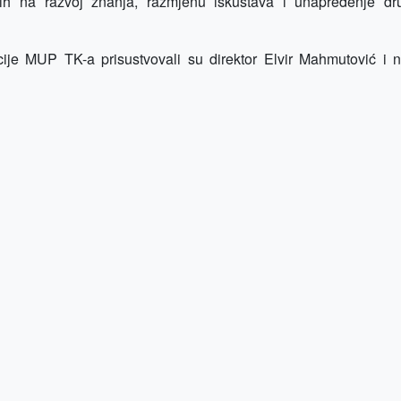
nih na razvoj znanja, razmjenu iskustava i unapređenje dr
ije MUP TK-a prisustvovali su direktor Elvir Mahmutović i n