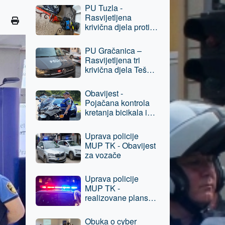
Prijevara,
PU Tuzla -
osumnjičenom licu
Rasvijetljena
oduzeta sloboda
krivična djela protiv
imovine, jedna
osoba lišena
PU Gračanica –
slobode
Rasvijetljena tri
krivična djela Teška
krađa, protiv
osumnjičenog lica
Obavijest -
podneseni izvještaji
Pojačana kontrola
nadležnom
kretanja bicikala i
tužilaštvu
električnih romobila
u pješačkim
Uprava policije
zonama grada Tuzla
MUP TK - Obavijest
za vozače
Uprava policije
MUP TK -
realizovane planske
aktivnosti, oduzeta
opojna droga
Obuka o cyber