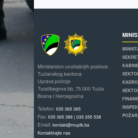
MINI
MINIST
SEKRE
KABINE
Ministarstvo unutrašnjih poslova
Tuzlanskog kantona
SEKTO
Uprava policije
KADRO
Turalibegova bb, 75 000 Tuzla
SEKTO
Bosna i Hercegovina
FINANS
INSPEK
Telefon:
035 365 365
POŽAR
Fax:
035 365 388 | 035 255 538
Email:
kontakt@muptk.ba
Kontaktirajte nas