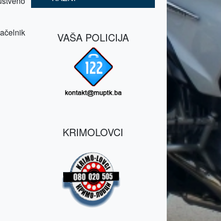
uštveno
ačelnik
VAŠA POLICIJA
KRIMOLOVCI