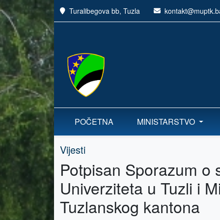
Turalibegova bb, Tuzla
kontakt@muptk.b
POČETNA
MINISTARSTVO
Vijesti
Potpisan Sporazum o s
Univerziteta u Tuzli i 
Tuzlanskog kantona