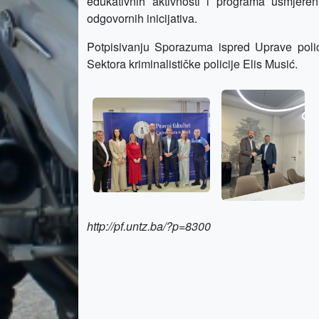
edukativnih aktivnosti i programa usmjere
odgovornih inicijativa.
Potpisivanju Sporazuma ispred Uprave polic
Sektora kriminalističke policije Elis Musić.
http://pf.untz.ba/?p=8300