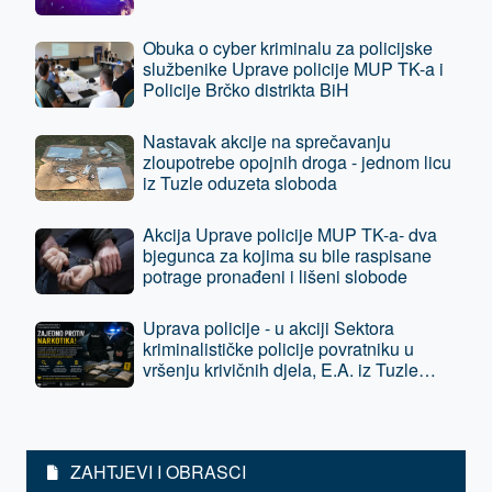
Obuka o cyber kriminalu za policijske
službenike Uprave policije MUP TK-a i
Policije Brčko distrikta BiH
Nastavak akcije na sprečavanju
zloupotrebe opojnih droga - jednom licu
iz Tuzle oduzeta sloboda
Akcija Uprave policije MUP TK-a- dva
bjegunca za kojima su bile raspisane
potrage pronađeni i lišeni slobode
Uprava policije - u akciji Sektora
kriminalističke policije povratniku u
vršenju krivičnih djela, E.A. iz Tuzle
oduzeta sloboda - predat je tužilaštvu
ZAHTJEVI I OBRASCI