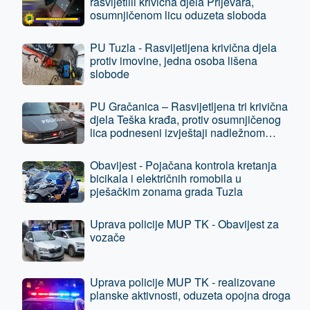
rasvijetlili krivična djela Prijevara,
osumnjičenom licu oduzeta sloboda
PU Tuzla - Rasvijetljena krivična djela
protiv imovine, jedna osoba lišena
slobode
PU Gračanica – Rasvijetljena tri krivična
djela Teška krađa, protiv osumnjičenog
lica podneseni izvještaji nadležnom
tužilaštvu
Obavijest - Pojačana kontrola kretanja
bicikala i električnih romobila u
pješačkim zonama grada Tuzla
Uprava policije MUP TK - Obavijest za
vozače
Uprava policije MUP TK - realizovane
planske aktivnosti, oduzeta opojna droga