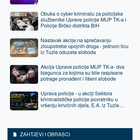
Obuka o cyber kriminalu za policijske
službenike Uprave policije MUP TK-a i
Policije Brčko distrikta BiH
Nastavak akcije na sprečavanju
zloupotrebe opojnih droga - jednom licu
iz Tuzle oduzeta sloboda
Akcija Uprave policije MUP TK-a- dva
bjegunca za kojima su bile raspisane
potrage pronađeni i lišeni slobode
Uprava policije - u akciji Sektora
kriminalističke policije povratniku u
vršenju krivičnih djela, E.A. iz Tuzle
oduzeta sloboda - predat je tužilaštvu
ZAHTJEVI I OBRASCI