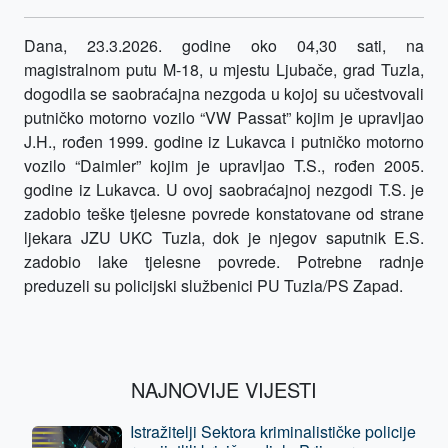
Dana, 23.3.2026. godine oko 04,30 sati, na
magistralnom putu M-18, u mjestu Ljubače, grad Tuzla,
dogodila se saobraćajna nezgoda u kojoj su učestvovali
putničko motorno vozilo “VW Passat” kojim je upravljao
J.H., rođen 1999. godine iz Lukavca i putničko motorno
vozilo “Daimler” kojim je upravljao T.S., rođen 2005.
godine iz Lukavca. U ovoj saobraćajnoj nezgodi T.S. je
zadobio teške tjelesne povrede konstatovane od strane
ljekara JZU UKC Tuzla, dok je njegov saputnik E.S.
zadobio lake tjelesne povrede. Potrebne radnje
preduzeli su policijski službenici PU Tuzla/PS Zapad.
NAJNOVIJE VIJESTI
Istražitelji Sektora kriminalističke policije