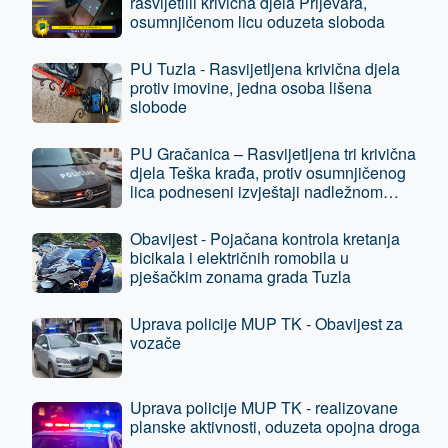
rasvijetlili krivična djela Prijevara,
osumnjičenom licu oduzeta sloboda
PU Tuzla - Rasvijetljena krivična djela
protiv imovine, jedna osoba lišena
slobode
PU Gračanica – Rasvijetljena tri krivična
djela Teška krađa, protiv osumnjičenog
lica podneseni izvještaji nadležnom
tužilaštvu
Obavijest - Pojačana kontrola kretanja
bicikala i električnih romobila u
pješačkim zonama grada Tuzla
Uprava policije MUP TK - Obavijest za
vozače
Uprava policije MUP TK - realizovane
planske aktivnosti, oduzeta opojna droga