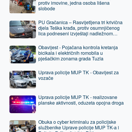
protiv imovine, jedna osoba lišena
slobode
PU Gračanica – Rasvijetljena tri krivična
djela Teška krađa, protiv osumnjičenog
lica podneseni izvještaji nadležnom
tužilaštvu
Obavijest - Pojačana kontrola kretanja
bicikala i električnih romobila u
pješačkim zonama grada Tuzla
Uprava policije MUP TK - Obavijest za
vozače
Uprava policije MUP TK - realizovane
planske aktivnosti, oduzeta opojna droga
Obuka o cyber kriminalu za policijske
službenike Uprave policije MUP TK-a i