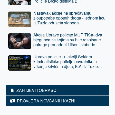
Policije Brčko distrikta BiH
Nastavak akcije na sprečavanju
zloupotrebe opojnih droga - jednom licu
iz Tuzle oduzeta sloboda
Akcija Uprave policije MUP TK-a- dva
bjegunca za kojima su bile raspisane
potrage pronađeni i lišeni slobode
Uprava policije - u akciji Sektora
kriminalističke policije povratniku u
vršenju krivičnih djela, E.A. iz Tuzle
oduzeta sloboda - predat je tužilaštvu
ZAHTJEVI I OBRASCI
PROVJERA NOVČANIH KAZNI