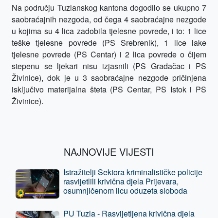
Na području Tuzlanskog kantona dogodilo se ukupno 7
saobraćajnih nezgoda, od čega 4 saobraćajne nezgode
u kojima su 4 lica zadobila tjelesne povrede, i to: 1 lice
teške tjelesne povrede (PS Srebrenik), 1 lice lake
tjelesne povrede (PS Centar) i 2 lica povrede o čijem
stepenu se ljekari nisu izjasnili (PS Gradačac i PS
Živinice), dok je u 3 saobraćajne nezgode pričinjena
isključivo materijalna šteta (PS Centar, PS Istok i PS
Živinice).
NAJNOVIJE VIJESTI
Istražitelji Sektora kriminalističke policije
rasvijetlili krivična djela Prijevara,
osumnjičenom licu oduzeta sloboda
PU Tuzla - Rasvijetljena krivična djela