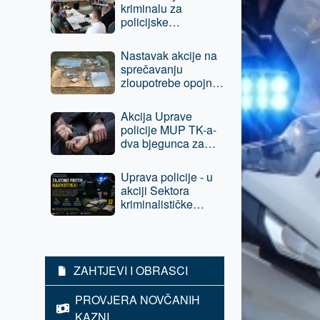
kriminalu za
policijske
službenike Uprave
policije MUP TK-a i
Nastavak akcije na
Policije Brčko
sprečavanju
distrikta BiH
zloupotrebe opojnih
droga - jednom licu
iz Tuzle oduzeta
Akcija Uprave
sloboda
policije MUP TK-a-
dva bjegunca za
kojima su bile
raspisane potrage
Uprava policije - u
pronađeni i lišeni
akciji Sektora
slobode
kriminalističke
policije povratniku u
vršenju krivičnih
djela, E.A. iz Tuzle
oduzeta sloboda -
ZAHTJEVI I OBRASCI
predat je tužilaštvu
PROVJERA NOVČANIH
KAZNI