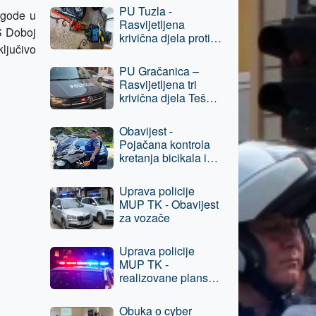
Prijevara,
PU Tuzla -
zgode u
osumnjičenom licu
Rasvijetljena
oduzeta sloboda
PS Doboj
krivična djela protiv
ključivo
imovine, jedna
osoba lišena
PU Gračanica –
slobode
Rasvijetljena tri
krivična djela Teška
krađa, protiv
osumnjičenog lica
Obavijest -
podneseni izvještaji
Pojačana kontrola
nadležnom
kretanja bicikala i
tužilaštvu
električnih romobila
u pješačkim
Uprava policije
zonama grada Tuzla
MUP TK - Obavijest
za vozače
Uprava policije
MUP TK -
realizovane planske
aktivnosti, oduzeta
opojna droga
Obuka o cyber