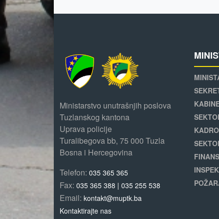
MINI
MINIST
SEKRE
KABINE
Ministarstvo unutrašnjih poslova
Tuzlanskog kantona
SEKTO
Uprava policije
KADRO
Turalibegova bb, 75 000 Tuzla
SEKTO
Bosna i Hercegovina
FINANS
INSPEK
Telefon:
035 365 365
POŽAR
Fax:
035 365 388 | 035 255 538
Email:
kontakt@muptk.ba
Kontaktirajte nas