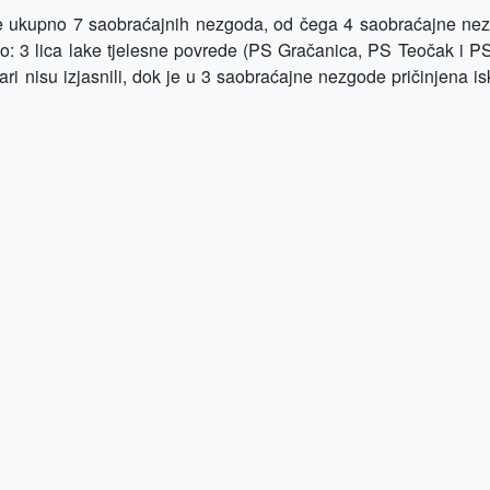
e ukupno 7 saobraćajnih nezgoda, od čega 4 saobraćajne ne
 to: 3 lica lake tjelesne povrede (PS Gračanica, PS Teočak i 
ari nisu izjasnili, dok je u 3 saobraćajne nezgode pričinjena is