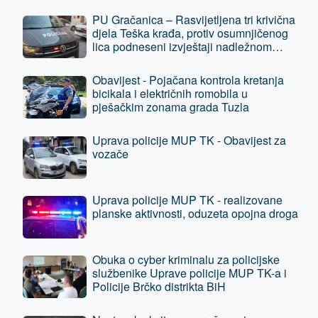
PU Gračanica – Rasvijetljena tri krivična
djela Teška krađa, protiv osumnjičenog
lica podneseni izvještaji nadležnom
tužilaštvu
Obavijest - Pojačana kontrola kretanja
bicikala i električnih romobila u
pješačkim zonama grada Tuzla
Uprava policije MUP TK - Obavijest za
vozače
Uprava policije MUP TK - realizovane
planske aktivnosti, oduzeta opojna droga
Obuka o cyber kriminalu za policijske
službenike Uprave policije MUP TK-a i
Policije Brčko distrikta BiH