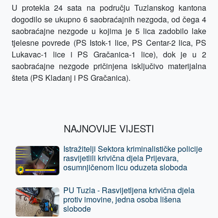
U protekla 24 sata na području Tuzlanskog kantona
dogodilo se ukupno 6 saobraćajnih nezgoda, od čega 4
saobraćajne nezgode u kojima je 5 lica zadobilo lake
tjelesne povrede (PS Istok-1 lice, PS Centar-2 lica, PS
Lukavac-1 lice i PS Gračanica-1 lice), dok je u 2
saobraćajne nezgode pričinjena isključivo materijalna
šteta (PS Kladanj i PS Gračanica).
NAJNOVIJE VIJESTI
Istražitelji Sektora kriminalističke policije
rasvijetlili krivična djela Prijevara,
osumnjičenom licu oduzeta sloboda
PU Tuzla - Rasvijetljena krivična djela
protiv imovine, jedna osoba lišena
slobode