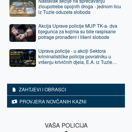
Nastavak akcije na sprečavanju
zloupotrebe opojnih droga - jednom licu
iz Tuzle oduzeta sloboda
Akcija Uprave policije MUP TK-a- dva
bjegunca za kojima su bile raspisane
potrage pronađeni i lišeni slobode
Uprava policije - u akciji Sektora
kriminalističke policije povratniku u
vršenju krivičnih djela, E.A. iz Tuzle
oduzeta sloboda - predat je tužilaštvu
ZAHTJEVI I OBRASCI
PROVJERA NOVČANIH KAZNI
VAŠA POLICIJA