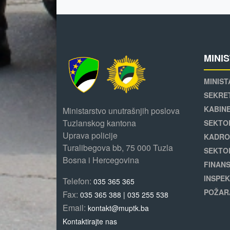
MINI
MINIST
SEKRE
KABINE
Ministarstvo unutrašnjih poslova
Tuzlanskog kantona
SEKTO
Uprava policije
KADRO
Turalibegova bb, 75 000 Tuzla
SEKTO
Bosna i Hercegovina
FINANS
INSPEK
Telefon:
035 365 365
POŽAR
Fax:
035 365 388 | 035 255 538
Email:
kontakt@muptk.ba
Kontaktirajte nas