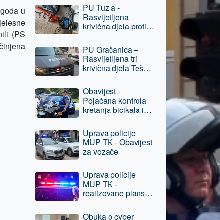
Prijevara,
PU Tuzla -
zgoda u
osumnjičenom licu
Rasvijetljena
oduzeta sloboda
tjelesne
krivična djela protiv
nili (PS
imovine, jedna
osoba lišena
činjena
PU Gračanica –
slobode
Rasvijetljena tri
krivična djela Teška
krađa, protiv
osumnjičenog lica
Obavijest -
podneseni izvještaji
Pojačana kontrola
nadležnom
kretanja bicikala i
tužilaštvu
električnih romobila
u pješačkim
Uprava policije
zonama grada Tuzla
MUP TK - Obavijest
za vozače
Uprava policije
MUP TK -
realizovane planske
aktivnosti, oduzeta
opojna droga
Obuka o cyber