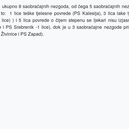
e ukupno 8 saobraćajnih nezgoda, od čega 5 saobraćajnih ne
 to: 1 lice teške tjelesne povrede (PS Kalesija), 3 lica lake 
lice) ) i 5 lica povrede o čijem stepenu se ljekari nisu izjas
e i PS Srebrenik -1 lice), dok je u 3 saobraćajne nezgode pri
 Živinice i PS Zapad).