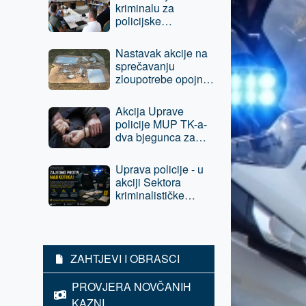
kriminalu za
policijske
službenike Uprave
policije MUP TK-a i
Nastavak akcije na
Policije Brčko
sprečavanju
distrikta BiH
zloupotrebe opojnih
droga - jednom licu
iz Tuzle oduzeta
Akcija Uprave
sloboda
policije MUP TK-a-
dva bjegunca za
kojima su bile
raspisane potrage
Uprava policije - u
pronađeni i lišeni
akciji Sektora
slobode
kriminalističke
policije povratniku u
vršenju krivičnih
djela, E.A. iz Tuzle
oduzeta sloboda -
ZAHTJEVI I OBRASCI
predat je tužilaštvu
PROVJERA NOVČANIH
KAZNI