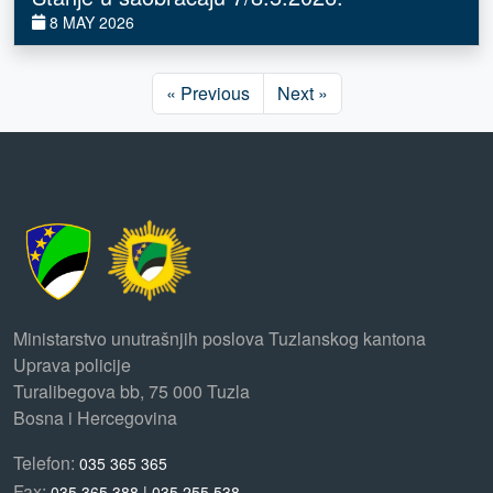
8 MAY 2026
« Previous
Next »
Ministarstvo unutrašnjih poslova Tuzlanskog kantona
Uprava policije
Turalibegova bb, 75 000 Tuzla
Bosna i Hercegovina
Telefon:
035 365 365
Fax:
035 365 388 | 035 255 538