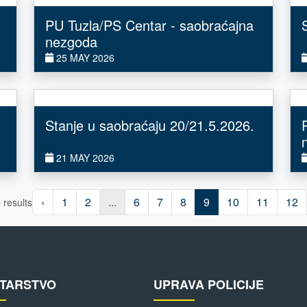
PU Tuzla/PS Centar - saobraćajna
nezgoda
25 MAY 2026
Stanje u saobraćaju 20/21.5.2026.
21 MAY 2026
‹
1
2
...
6
7
8
9
10
11
12
9
results
STARSTVO
UPRAVA POLICIJE