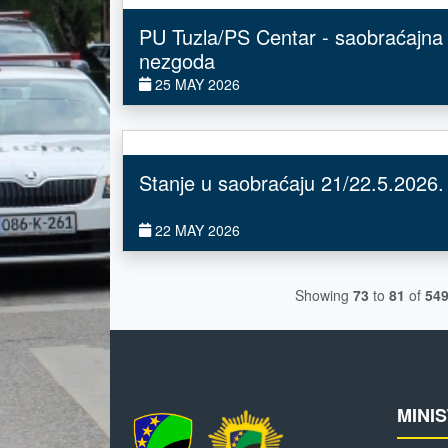
PU Tuzla/PS Centar - saobraćajna
nezgoda
25 MAY 2026
Stanje u saobraćaju 21/22.5.2026.
22 MAY 2026
Showing
73
to
81
of
54
MINI