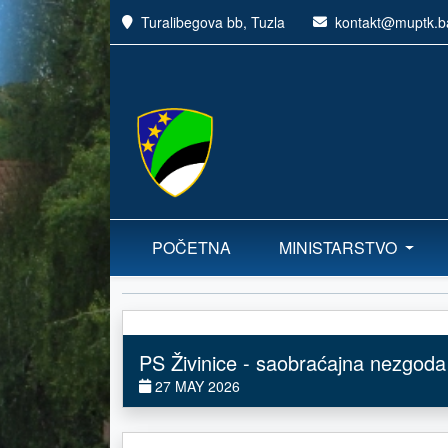
Turalibegova bb, Tuzla
kontakt@muptk.b
POČETNA
MINISTARSTVO
PS Živinice - saobraćajna nezgoda
27 MAY 2026