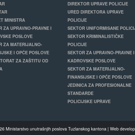
AR
DIREKTOR UPRAVE POLICIJE
TAR
URED DIREKTORA UPRAVE
T MINISTRA
POLICIJE
R ZA UPRAVNO-PRAVNE I
SEKTOR UNIFORMISANE POLICI
VSKE POSLOVE
SEKTOR KRIMINALISTIČKE
R ZA MATERIJALNO-
POLICIJE
IJSKE I OPĆE POSLOVE
SEKTOR ZA UPRAVNO-PRAVNE I
TORAT ZA ZAŠTITU OD
KADROVSKE POSLOVE
A
SEKTOR ZA MATERIJALNO-
FINANSIJSKE I OPĆE POSLOVE
JEDINICA ZA PROFESIONALNE
STANDARDE
POLICIJSKE UPRAVE
26 Ministarstvo unutrašnjih poslova Tuzlanskog kantona | Web devel