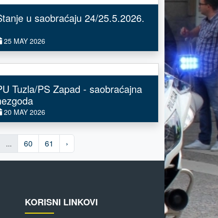
Stanje u saobraćaju 24/25.5.2026.
25 MAY 2026
PU Tuzla/PS Zapad - saobraćajna
nezgoda
20 MAY 2026
...
60
61
›
KORISNI LINKOVI