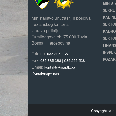
MINIST
SEKRE
KABINE
Ministarstvo unutrašnjih poslova
Tuzlanskog kantona
SEKTO
Uprava policije
KADRO
Turalibegova bb, 75 000 Tuzla
SEKTO
Bosna i Hercegovina
FINANS
INSPEK
Telefon:
035 365 365
POŽAR
Fax:
035 365 388 | 035 255 538
Email:
kontakt@muptk.ba
Kontaktirajte nas
Copyright © 20