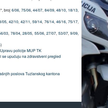
", broj
6/06,
75/06,
44/07,
84/09,
48/10,
18/13,
8/05
,
42/10
,
42/11,
59/14
,
76/14
,
46/16
,
75/17,
56/03
,
78/04
,
28/05
,
55/06
,
27/07
,
53/07
,
9/09,
5
)
 u Upravu policije MUP TK
oji se upućuju na zdravstveni pregled
trašnjih poslova Tuzlanskog kantona