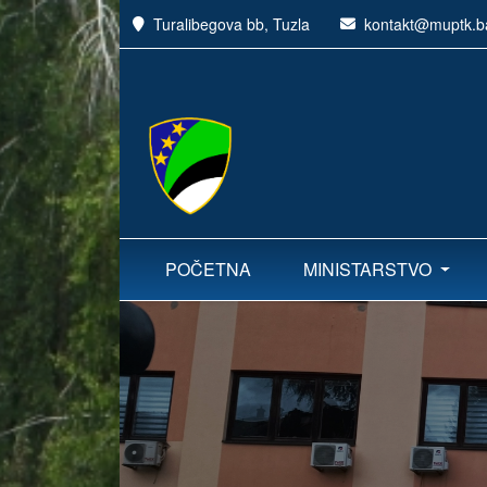
Turalibegova bb, Tuzla
kontakt@muptk.b
POČETNA
MINISTARSTVO