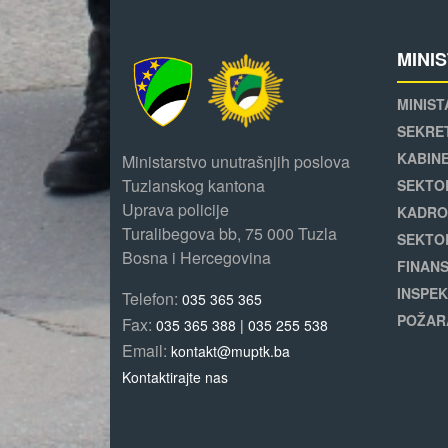
MINI
MINIST
SEKRE
KABINE
Ministarstvo unutrašnjih poslova
Tuzlanskog kantona
SEKTO
Uprava policije
KADRO
Turalibegova bb, 75 000 Tuzla
SEKTO
Bosna i Hercegovina
FINANS
INSPEK
Telefon:
035 365 365
POŽAR
Fax:
035 365 388 | 035 255 538
Email:
kontakt@muptk.ba
Kontaktirajte nas