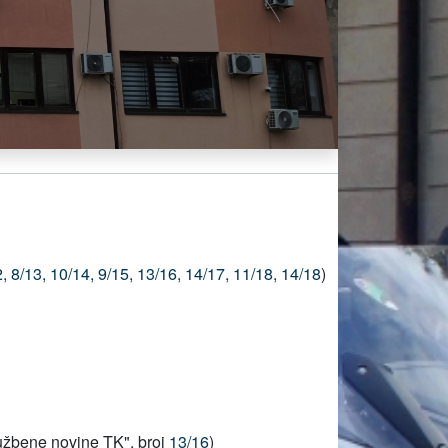
,
8/13,
10/14,
9/15,
13/16,
14/17,
11/18,
14/18
)
užbene novine TK", broj
13/16
)