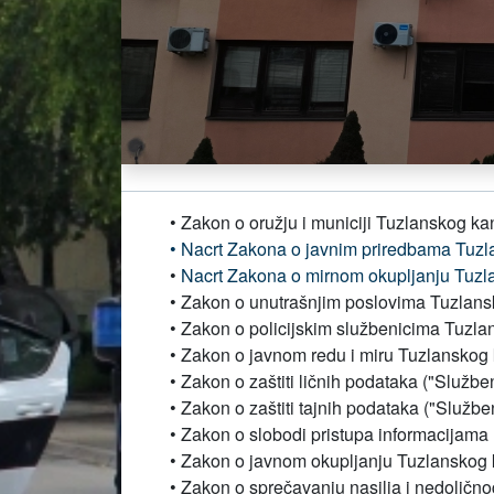
• Zakon o oružju i municiji Tuzlanskog k
• Nacrt Zakona o javnim priredbama Tuz
•
Nacrt Zakona o mirnom okupljanju Tuzl
• Zakon o unutrašnjim poslovima Tuzlans
• Zakon o policijskim službenicima Tuzla
• Zakon o javnom redu i miru Tuzlanskog
• Zakon o zaštiti ličnih podataka ("Službe
• Zakon o zaštiti tajnih podataka ("Službe
• Zakon o slobodi pristupa informacijama
• Zakon o javnom okupljanju Tuzlanskog 
• Zakon o sprečavanju nasilja i nedolič