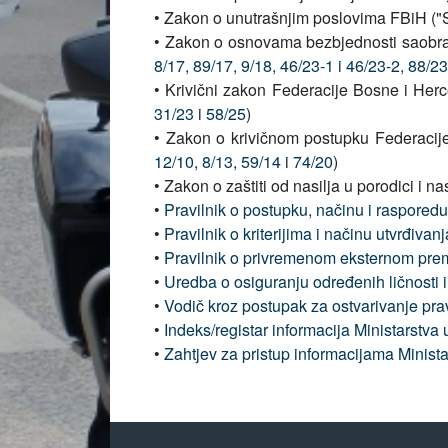
• Zakon o unutrašnjim poslovima FBiH ("
• Zakon o osnovama bezbjednosti saobrać
8/17,
89/17,
9/18,
46/23-1 i 46/23-2,
88/23
• Krivični zakon Federacije Bosne i Her
31/23
i
58/25
)
• Zakon o krivičnom postupku Federacij
12/10
,
8/13
,
59/14
i
74/20
)
• Zakon o zaštiti od nasilja u porodici i
•
Pravilnik o postupku, načinu i raspored
•
Pravilnik o kriterijima i načinu utvrđiva
•
Pravilnik o privremenom eksternom prem
•
Uredba o osiguranju određenih ličnosti
•
Vodič kroz postupak za ostvarivanje pra
•
Indeks/registar informacija Ministarstv
•
Zahtjev za pristup informacijama Minist