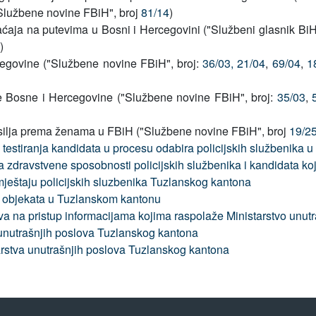
Službene novine FBiH", broj
81/14
)
aja na putevima u Bosni i Hercegovini ("Službeni glasnik BiH
)
cegovine ("Službene novine FBiH", broj:
36/03,
21/04
,
69/04
,
1
e Bosne i Hercegovine ("Službene novine FBiH", broj:
35/03
,
 nasilja prema ženama u FBiH ("Službene novine FBiH", broj
19/2
u testiranja kandidata u procesu odabira policijskih službenika
nja zdravstvene sposobnosti policijskih službenika i kandidata k
ještaju policijskih sluzbenika Tuzlanskog kantona
 i objekata u Tuzlanskom kantonu
va na pristup informacijama kojima raspolaže Ministarstvo unu
a unutrašnjih poslova Tuzlanskog kantona
arstva unutrašnjih poslova Tuzlanskog kantona