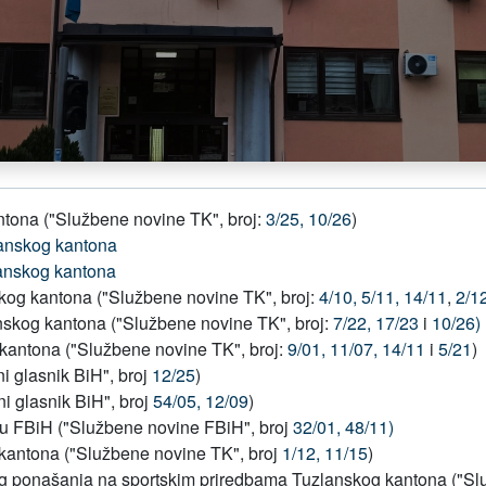
antona ("Službene novine TK", broj:
3/25,
10/26
)
lanskog kantona
anskog kantona
kog kantona ("Službene novine TK", broj:
4/10,
5/11,
14/11
,
2/12
nskog kantona ("Službene novine TK", broj:
7/22,
17/23
i
10/26)
 kantona ("Službene novine TK", broj:
9/01,
11/07,
14/11
i
5/21
)
ni glasnik BiH", broj
12/25
)
ni glasnik BiH", broj
54/05,
12/09
)
 u FBiH ("Službene novine FBiH", broj
32/01,
48/11)
kantona ("Službene novine TK", broj
1/12,
11/15
)
nog ponašanja na sportskim priredbama Tuzlanskog kantona ("Sl