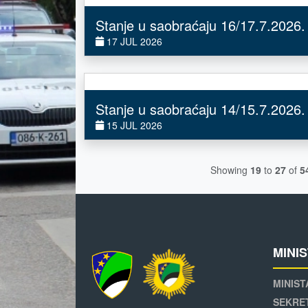
Stanje u saobraćaju 16/17.7.2026.
17 JUL 2026
Stanje u saobraćaju 14/15.7.2026.
15 JUL 2026
Showing
19
to
27
of
5
MINI
MINIST
SEKRE