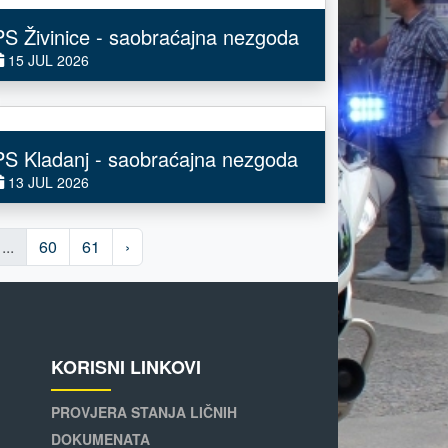
PS Živinice - saobraćajna nezgoda
15 JUL 2026
PS Kladanj - saobraćajna nezgoda
13 JUL 2026
...
60
61
›
KORISNI LINKOVI
PROVJERA STANJA LIČNIH
DOKUMENATA