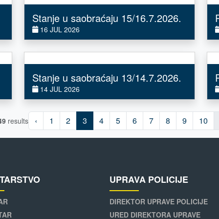
Stanje u saobraćaju 15/16.7.2026.
16 JUL 2026
Stanje u saobraćaju 13/14.7.2026.
14 JUL 2026
‹
1
2
3
4
5
6
7
8
9
10
49
results
STARSTVO
UPRAVA POLICIJE
AR
DIREKTOR UPRAVE POLICIJE
TAR
URED DIREKTORA UPRAVE